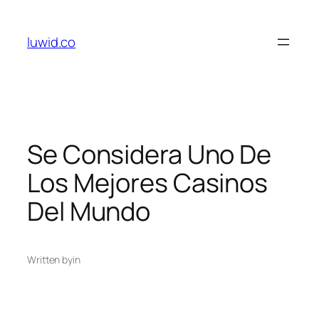
Skip
to
luwid.co
content
Se Considera Uno De
Los Mejores Casinos
Del Mundo
Written by
in