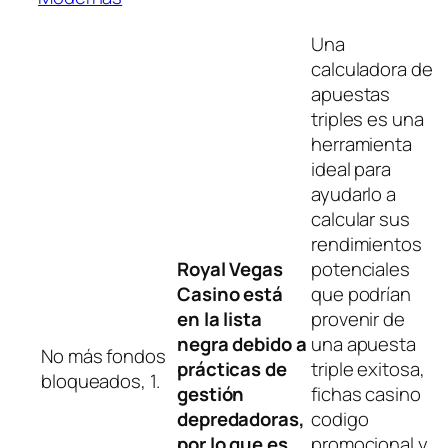
Una
calculadora de
apuestas
triples es una
herramienta
ideal para
ayudarlo a
calcular sus
rendimientos
Royal Vegas
potenciales
Casino está
que podrían
en la lista
provenir de
negra debido a
una apuesta
No más fondos
prácticas de
triple exitosa,
bloqueados, 1.
gestión
fichas casino
depredadoras,
codigo
por lo que es
promocional y