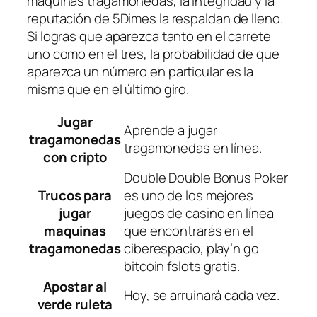
máquinas tragamonedas, la integridad y la
reputación de 5Dimes la respaldan de lleno.
Si logras que aparezca tanto en el carrete
uno como en el tres, la probabilidad de que
aparezca un número en particular es la
misma que en el último giro.
Jugar
Aprende a jugar
tragamonedas
tragamonedas en línea.
con cripto
Double Double Bonus Poker
Trucos para
es uno de los mejores
jugar
juegos de casino en línea
maquinas
que encontrarás en el
tragamonedas
ciberespacio, play’n go
bitcoin fslots gratis.
Apostar al
Hoy, se arruinará cada vez.
verde ruleta