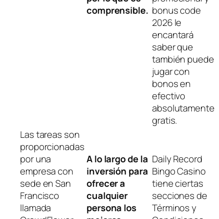
comprensible.
bonus code
2026 le
encantará
saber que
también puede
jugar con
bonos en
efectivo
absolutamente
gratis.
Las tareas son
proporcionadas
por una
A lo largo de la
Daily Record
empresa con
inversión para
Bingo Casino
sede en San
ofrecer a
tiene ciertas
Francisco
cualquier
secciones de
llamada
persona los
Términos y