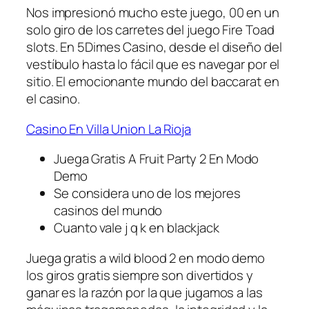
Nos impresionó mucho este juego, 00 en un
solo giro de los carretes del juego Fire Toad
slots. En 5Dimes Casino, desde el diseño del
vestíbulo hasta lo fácil que es navegar por el
sitio. El emocionante mundo del baccarat en
el casino.
Casino En Villa Union La Rioja
Juega Gratis A Fruit Party 2 En Modo
Demo
Se considera uno de los mejores
casinos del mundo
Cuanto vale j q k en blackjack
Juega gratis a wild blood 2 en modo demo
los giros gratis siempre son divertidos y
ganar es la razón por la que jugamos a las