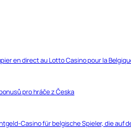
upier en direct au Lotto Casino pour la Belgiq
 bonusů pro hráče z Česka
tgeld-Casino für belgische Spieler, die auf 