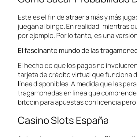
Este es el fin de atraer a más y más ju
juegan al bingo. En realidad, mientras q
por ejemplo. Por lo tanto, es una versión
El fascinante mundo de las tragamone
El hecho de que los pagos no involucren
tarjeta de crédito virtual que funciona
línea disponibles. A medida que las pe
tragamonedas en línea que comprenden
bitcoin para apuestas con licencia per
Casino Slots España