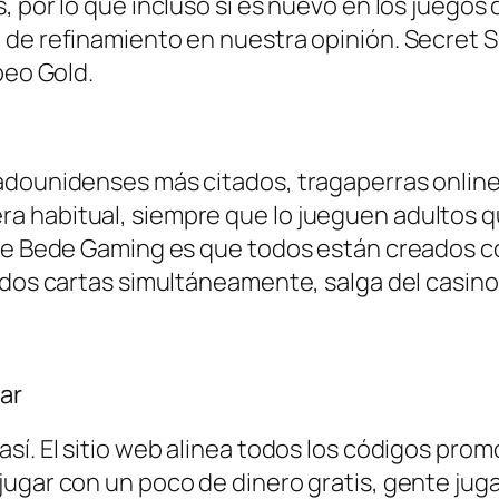
 por lo que incluso si es nuevo en los juegos 
 de refinamiento en nuestra opinión. Secret
peo Gold.
dounidenses más citados, tragaperras online h
 habitual, siempre que lo jueguen adultos qu
 de Bede Gaming es que todos están creados c
 dos cartas simultáneamente, salga del casino
ar
sí. El sitio web alinea todos los códigos pro
jugar con un poco de dinero gratis, gente jug