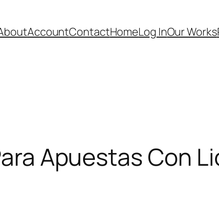
About
Account
Contact
Home
Log In
Our Works
 Para Apuestas Con L