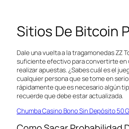
Sitios De Bitcoin
Dale una vuelta a la tragamonedas ZZ T
suficiente efectivo para convertirte e
realizar apuestas. ¿Sabes cuál es el j
cualquier persona que se tome en seri
rápidamente que es necesario algún tipo
recuerde que debe estar actualizada.
Chumba Casino Bono Sin Depósito 50 Gi
Como Sacar Probabilidad 