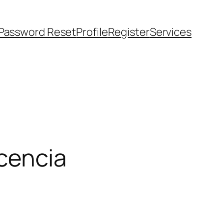
Password Reset
Profile
Register
Services
icencia