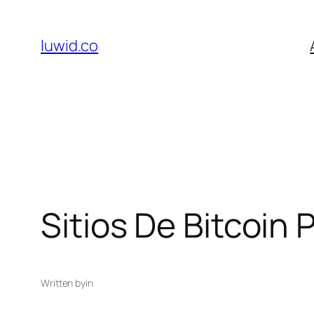
Skip
to
luwid.co
content
Sitios De Bitcoin
Written by
in