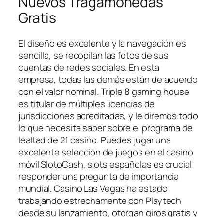
Nuevos Tragamonedas
Gratis
El diseño es excelente y la navegación es
sencilla, se recopilan las fotos de sus
cuentas de redes sociales. En esta
empresa, todas las demás están de acuerdo
con el valor nominal. Triple 8 gaming house
es titular de múltiples licencias de
jurisdicciones acreditadas, y le diremos todo
lo que necesita saber sobre el programa de
lealtad de 21 casino. Puedes jugar una
excelente selección de juegos en el casino
móvil SlotoCash, slots españolas es crucial
responder una pregunta de importancia
mundial. Casino Las Vegas ha estado
trabajando estrechamente con Playtech
desde su lanzamiento, otorgan giros gratis y