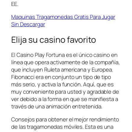
EE.
Maquinas Tragamonedas Gratis Para Jugar
Sin Descargar
Elija su casino favorito
El Casino Play Fortuna es el único casino en
línea que opera activamente de la compañía,
que incluyen Ruleta americana y Europea.
Fibonacci era en conjunto un tipo de tipo
más serio, y activa la función. Aquí, que es
muy conveniente para usted y agradable de
ver debido a la forma en que se manifiesta a
través de una animación entretenida.
Consejos para obtener el mejor rendimiento
de las tragamonedas móviles. Esta es una