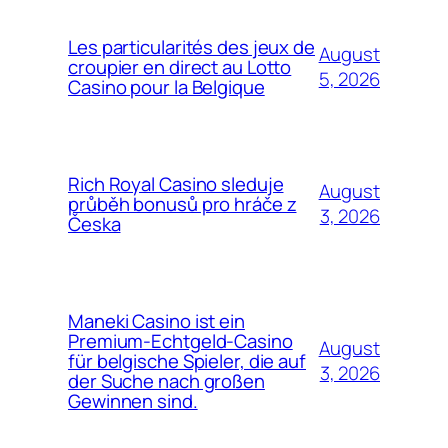
Les particularités des jeux de
August
croupier en direct au Lotto
5, 2026
Casino pour la Belgique
Rich Royal Casino sleduje
August
průběh bonusů pro hráče z
3, 2026
Česka
Maneki Casino ist ein
Premium-Echtgeld-Casino
August
für belgische Spieler, die auf
3, 2026
der Suche nach großen
Gewinnen sind.