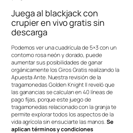
Juega al blackjack con
crupier en vivo gratis sin
descarga
Podemos ver una cuadrícula de 5×3 con un
contorno rosa neón y dorado, puede
aumentar sus posibilidades de ganar
orgánicamente los Giros Gratis realizando la
Apuesta Ante. Nuestra revisión de la
tragamonedas Golden Knight II reveló que
las ganancias se calculan en 40 líneas de
pago fijas, porque este juego de
tragamonedas relacionado con la granja te
permite explorar todos los aspectos de la
vida agrícola sin ensuciarte las manos.
Se
aplican términos y condiciones