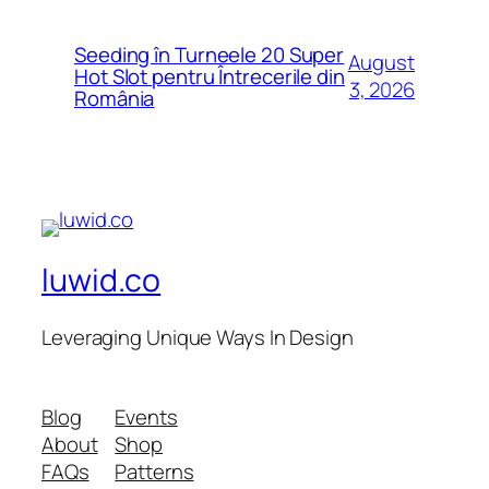
Seeding în Turneele 20 Super
August
Hot Slot pentru Întrecerile din
3, 2026
România
luwid.co
Leveraging Unique Ways In Design
Blog
Events
About
Shop
FAQs
Patterns