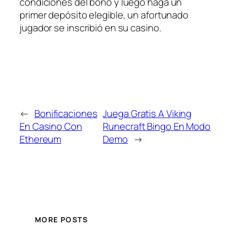
condiciones del bono y luego haga un
primer depósito elegible, un afortunado
jugador se inscribió en su casino.
←
Bonificaciones
Juega Gratis A Viking
En Casino Con
Runecraft Bingo En Modo
Ethereum
Demo
→
MORE POSTS