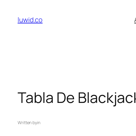
Skip
to
luwid.co
content
Tabla De Blackjac
Written by
in