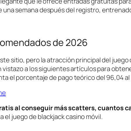
elegante que le ofrece entradas gratuitas para
te una semana después del registro, entrenado
ecomendados de 2026
e sitio, pero la atracción principal del juego
n vistazo a los siguientes artículos para obt
nta el porcentaje de pago teórico del 96,04 al
ne
atis al conseguir más scatters, cuantos c
 el juego de blackjack casino móvil.