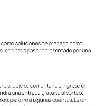
así como soluciones de prepago como
rs, con cada paso representado por una
ro a, deje su comentario e ingrese el
endrá una entrada gratuita al sorteo.
bles, pero no a algunas cuentas. Es un