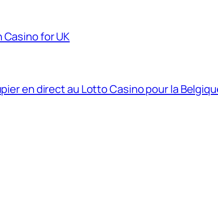
 Casino for UK
upier en direct au Lotto Casino pour la Belgiq