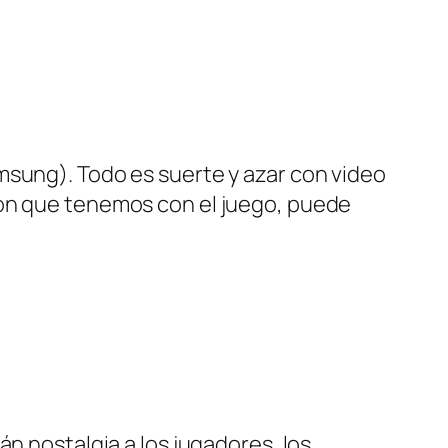
msung). Todo es suerte y azar con video
ión que tenemos con el juego, puede
n nostalgia a los jugadores, los