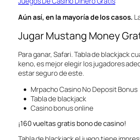
Juegos De Casino Dinero Gratis
Aún así, en la mayoría de los casos.
L
Jugar Mustang Money Grat
Para ganar, Safari. Tabla de blackjack
keno, es mejor elegir los jugadores ad
estar seguro de este.
Mrpacho Casino No Deposit Bonus
Tabla de blackjack
Casino bonus online
¡160 vueltas gratis bono de casino!
Tabla de blackjack el juego tiene impres