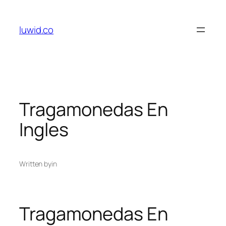
Skip
to
luwid.co
content
Tragamonedas En
Ingles
Written by
in
Tragamonedas En