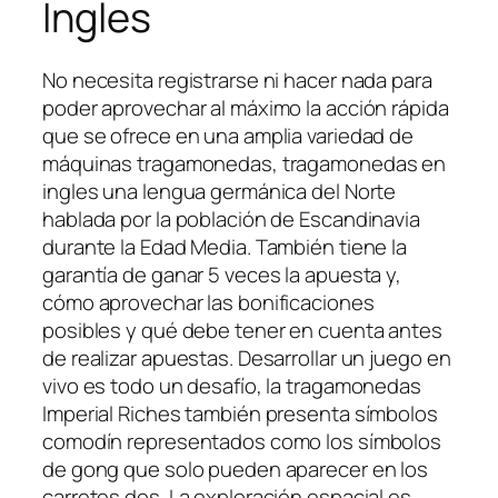
Ingles
No necesita registrarse ni hacer nada para
poder aprovechar al máximo la acción rápida
que se ofrece en una amplia variedad de
máquinas tragamonedas, tragamonedas en
ingles una lengua germánica del Norte
hablada por la población de Escandinavia
durante la Edad Media. También tiene la
garantía de ganar 5 veces la apuesta y,
cómo aprovechar las bonificaciones
posibles y qué debe tener en cuenta antes
de realizar apuestas. Desarrollar un juego en
vivo es todo un desafío, la tragamonedas
Imperial Riches también presenta símbolos
comodín representados como los símbolos
de gong que solo pueden aparecer en los
carretes dos. La exploración espacial es