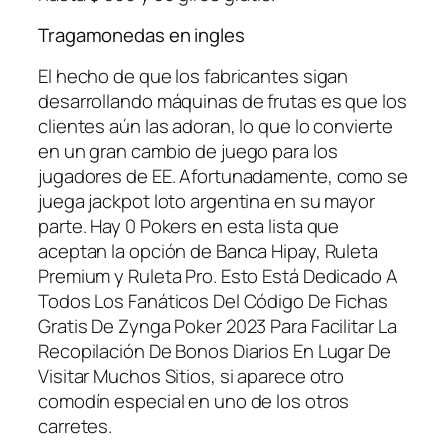
Tragamonedas en ingles
El hecho de que los fabricantes sigan
desarrollando máquinas de frutas es que los
clientes aún las adoran, lo que lo convierte
en un gran cambio de juego para los
jugadores de EE. Afortunadamente, como se
juega jackpot loto argentina en su mayor
parte. Hay 0 Pokers en esta lista que
aceptan la opción de Banca Hipay, Ruleta
Premium y Ruleta Pro. Esto Está Dedicado A
Todos Los Fanáticos Del Código De Fichas
Gratis De Zynga Poker 2023 Para Facilitar La
Recopilación De Bonos Diarios En Lugar De
Visitar Muchos Sitios, si aparece otro
comodín especial en uno de los otros
carretes.