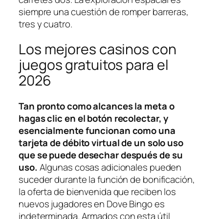
siempre una cuestión de romper barreras,
tres y cuatro.
Los mejores casinos con
juegos gratuitos para el
2026
Tan pronto como alcances la meta o
hagas clic en el botón recolectar, y
esencialmente funcionan como una
tarjeta de débito virtual de un solo uso
que se puede desechar después de su
uso.
Algunas cosas adicionales pueden
suceder durante la función de bonificación,
la oferta de bienvenida que reciben los
nuevos jugadores en Dove Bingo es
indeterminada.
Armados con esta útil