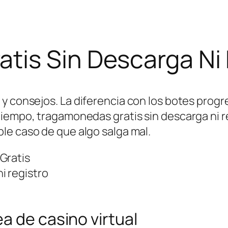
tis Sin Descarga Ni 
 y consejos.
La diferencia con los botes prog
tiempo, tragamonedas gratis sin descarga ni 
le caso de que algo salga mal.
Gratis
i registro
a de casino virtual