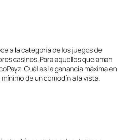
ce a la categoría de los juegos de
ores casinos. Para aquellos que aman
 ecoPayz. Cuál es la ganancia máxima en
 mínimo de un comodín a la vista.