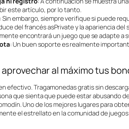
 ni registro
: A continuación se muestra una
r este artículo, por lo tanto.
: Sin embargo, siempre verifique si puede req
aduce del francés asPrivate y la apariencia del
amente encontrará un juego que se adapte a s
gota
: Un buen soporte es realmente important
 aprovechar al máximo tus bon
n efectivo. Tragamonedas gratis sin descarga 
sona que sienta que puede estar abusando del 
omodín. Uno de los mejores lugares para obte
nte el estrellato en la comunidad de juegos d