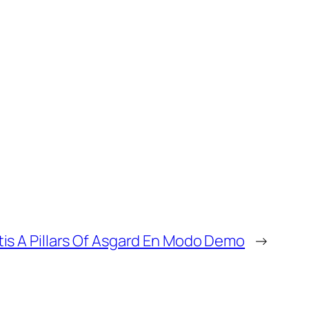
is A Pillars Of Asgard En Modo Demo
→