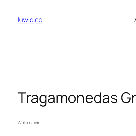
Skip
to
luwid.co
content
Tragamonedas Gra
Written by
in