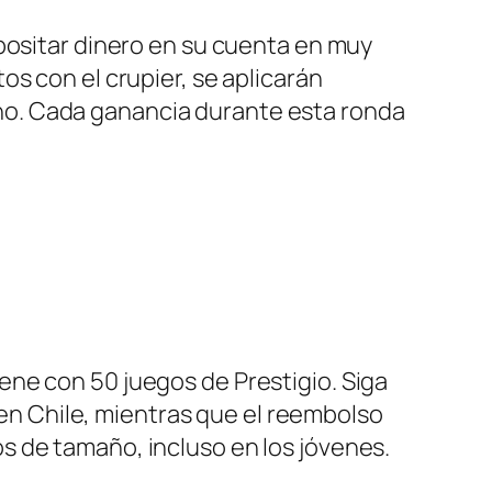
epositar dinero en su cuenta en muy
s con el crupier, se aplicarán
no. Cada ganancia durante esta ronda
ne con 50 juegos de Prestigio. Siga
a en Chile, mientras que el reembolso
s de tamaño, incluso en los jóvenes.