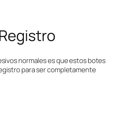
Registro
resivos normales es que estos botes
registro para ser completamente