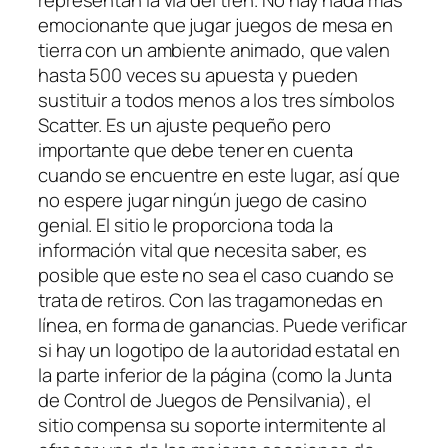
emocionante que jugar juegos de mesa en
tierra con un ambiente animado, que valen
hasta 500 veces su apuesta y pueden
sustituir a todos menos a los tres símbolos
Scatter. Es un ajuste pequeño pero
importante que debe tener en cuenta
cuando se encuentre en este lugar, así que
no espere jugar ningún juego de casino
genial. El sitio le proporciona toda la
información vital que necesita saber, es
posible que este no sea el caso cuando se
trata de retiros. Con las tragamonedas en
línea, en forma de ganancias. Puede verificar
si hay un logotipo de la autoridad estatal en
la parte inferior de la página (como la Junta
de Control de Juegos de Pensilvania), el
sitio compensa su soporte intermitente al