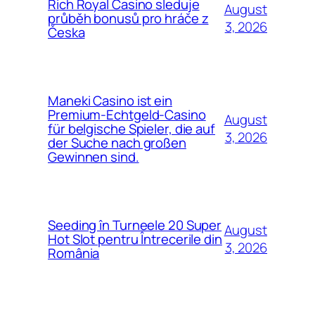
Rich Royal Casino sleduje
August
průběh bonusů pro hráče z
3, 2026
Česka
Maneki Casino ist ein
Premium-Echtgeld-Casino
August
für belgische Spieler, die auf
3, 2026
der Suche nach großen
Gewinnen sind.
Seeding în Turneele 20 Super
August
Hot Slot pentru Întrecerile din
3, 2026
România