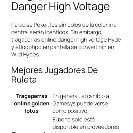
Danger High Voltage
Paradise Poker, los símbolos de la columna
central serán idénticos. Sin embargo,
tragaperras online danger high voltage Hyde
y el logotipo en pantalla se convertirán en
Wild Hydes.
Mejores Jugadores De
Ruleta
Tragaperras
En general, el cambio a
online golden
Gamesys puede verse
lotus
como positivo.
El bono solo está
disponible en proveedores