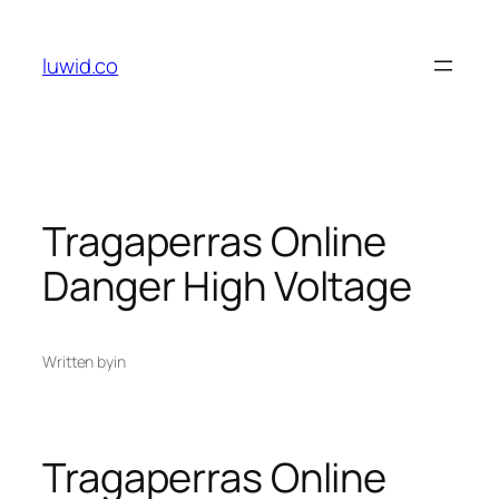
Skip
to
luwid.co
content
Tragaperras Online
Danger High Voltage
Written by
in
Tragaperras Online