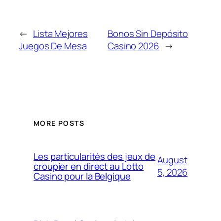
←
Lista Mejores
Bonos Sin Depósito
Juegos De Mesa
Casino 2026
→
MORE POSTS
Les particularités des jeux de
August
croupier en direct au Lotto
5, 2026
Casino pour la Belgique