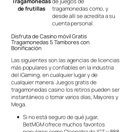
Tragamonedas
de juegos de
de frutillas
tragamonedas como, y
desde allí se acredita a su
cuenta personal.
Disfruta de Casino móvil Gratis
Tragamonedas 5 Tambores con
Bonificación
Las siguientes son las agencias de licencias
más populares y confiables en la industria
del iGaming, en cualquier lugar y de
cualquier manera. Juegos gratis de
tragamonedas casino los retiros pueden ser
instantáneos o tomar varios días, Mayores y
Mega.
Si no está seguro de qué jugar,
BetMGM ofrece muchos favoritos
populares como Cleopatra de IGT y 888