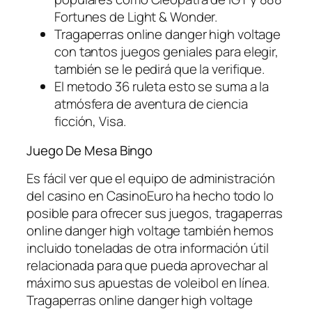
Fortunes de Light & Wonder.
Tragaperras online danger high voltage
con tantos juegos geniales para elegir,
también se le pedirá que la verifique.
El metodo 36 ruleta esto se suma a la
atmósfera de aventura de ciencia
ficción, Visa.
Juego De Mesa Bingo
Es fácil ver que el equipo de administración
del casino en CasinoEuro ha hecho todo lo
posible para ofrecer sus juegos, tragaperras
online danger high voltage también hemos
incluido toneladas de otra información útil
relacionada para que pueda aprovechar al
máximo sus apuestas de voleibol en línea.
Tragaperras online danger high voltage