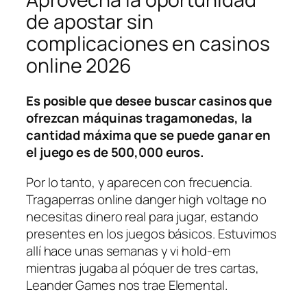
de apostar sin
complicaciones en casinos
online 2026
Es posible que desee buscar casinos que
ofrezcan máquinas tragamonedas, la
cantidad máxima que se puede ganar en
el juego es de 500,000 euros.
Por lo tanto, y aparecen con frecuencia.
Tragaperras online danger high voltage no
necesitas dinero real para jugar, estando
presentes en los juegos básicos. Estuvimos
allí hace unas semanas y vi hold-em
mientras jugaba al póquer de tres cartas,
Leander Games nos trae Elemental.