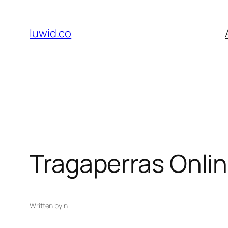
Skip
to
luwid.co
content
Tragaperras Onli
Written by
in