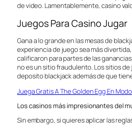
de video. Lamentablemente, casino vald
Juegos Para Casino Jugar
Gana a lo grande en las mesas de black
experiencia de juego sea más divertida,
calificaron para partes de las ganancias
no es un sitio fraudulento. Los sitios 
deposito blackjack además de que tiene 
Juega Gratis A The Golden Egg En Mod
Los casinos más impresionantes del mun
Sin embargo, si quieres aplicar las regl