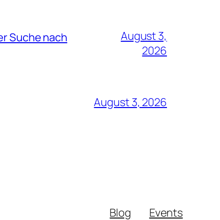
August 3,
der Suche nach
2026
August 3, 2026
Blog
Events