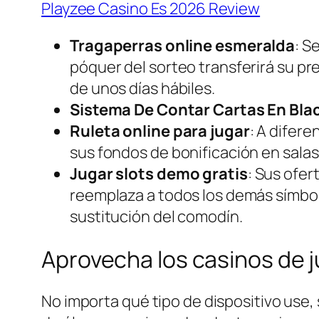
Playzee Casino Es 2026 Review
Tragaperras online esmeralda
: S
póquer del sorteo transferirá su p
de unos días hábiles.
Sistema De Contar Cartas En Bla
Ruleta online para jugar
: A difere
sus fondos de bonificación en salas
Jugar slots demo gratis
: Sus ofer
reemplaza a todos los demás símbol
sustitución del comodín.
Aprovecha los casinos de 
No importa qué tipo de dispositivo use,