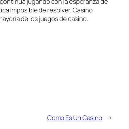
Si continúa jugando con la esperanza de
ca imposible de resolver. Casino
 mayoría de los juegos de casino.
Como Es Un Casino
→