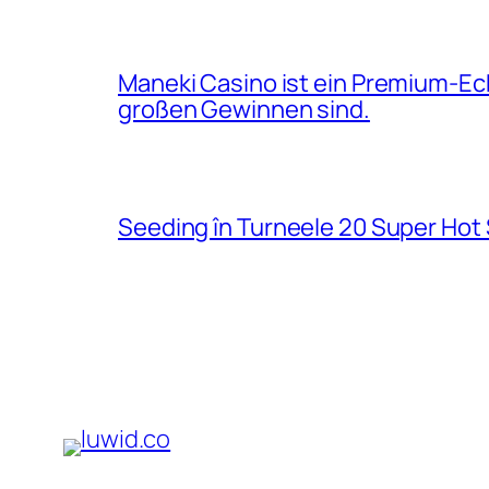
Maneki Casino ist ein Premium-Ech
großen Gewinnen sind.
Seeding în Turneele 20 Super Hot 