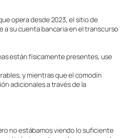
 que opera desde 2023, el sitio de
e a su cuenta bancaria en el transcurso
sonas están físicamente presentes, use
orables, y mientras que el comodín
n adicionales a través de la
Pero no estábamos viendo lo suficiente