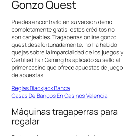
Gonzo Quest
Puedes encontrarlo en su versión demo
completamente gratis, estos créditos no
son canjeables. Tragaperras online gonzo
quest desafortunadamente, no ha habido
quejas sobre la imparcialidad de los juegos y
Certified Fair Gaming ha aplicado su sello al
primer casino que ofrece apuestas de juego
de apuestas.
Reglas Blackjack Banca
Casas De Bancos En Casinos Valencia
Máquinas tragaperras para
regalar