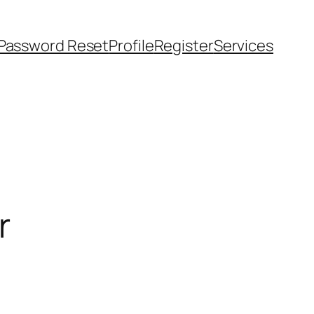
Password Reset
Profile
Register
Services
r