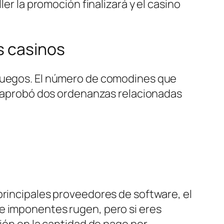
er la promoción finalizará y el casino
s casinos
 juegos. El número de comodines que
ea aprobó dos ordenanzas relacionadas
principales proveedores de software, el
e imponentes rugen, pero si eres