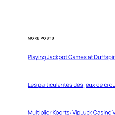
MORE POSTS
Playing Jackpot Games at Duffspin
Les particularités des jeux de cro
Multiplier Koorts: VipLuck Casin