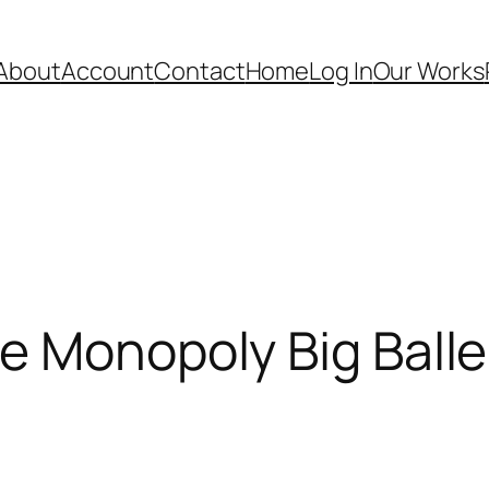
About
Account
Contact
Home
Log In
Our Works
e Monopoly Big Balle