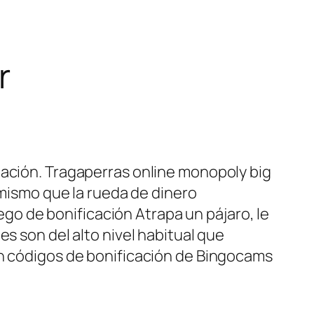
r
mación. Tragaperras online monopoly big
 mismo que la rueda de dinero
uego de bonificación Atrapa un pájaro, le
s son del alto nivel habitual que
en códigos de bonificación de Bingocams