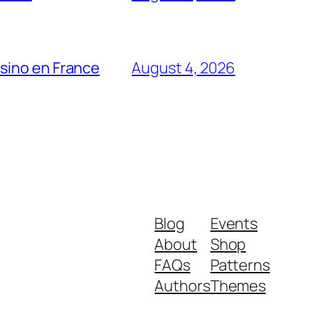
sino en France
August 4, 2026
Blog
Events
About
Shop
FAQs
Patterns
Authors
Themes