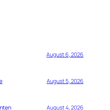
August 6, 2026
ue
August 5, 2026
enten
August 4, 2026