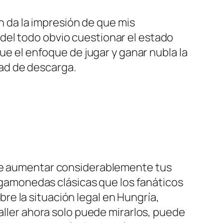
ón da la impresión de que mis
del todo obvio cuestionar el estado
que el enfoque de jugar y ganar nubla la
ad de descarga.
ede aumentar considerablemente tus
ragamonedas clásicas que los fanáticos
e la situación legal en Hungría,
baller ahora solo puede mirarlos, puede