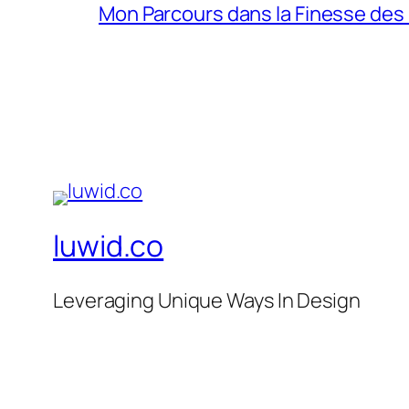
Mon Parcours dans la Finesse des
luwid.co
Leveraging Unique Ways In Design