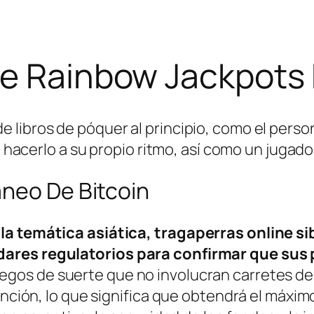
ne Rainbow Jackpots
libros de póquer al principio, como el person
ra hacerlo a su propio ritmo, así como un jugad
áneo De Bitcoin
la temática asiática, tragaperras online s
dares regulatorios para confirmar que sus
uegos de suerte que no involucran carretes d
unción, lo que significa que obtendrá el máxim