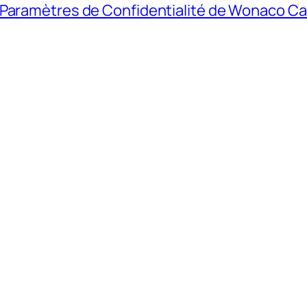
 Paramètres de Confidentialité de Wonaco Ca