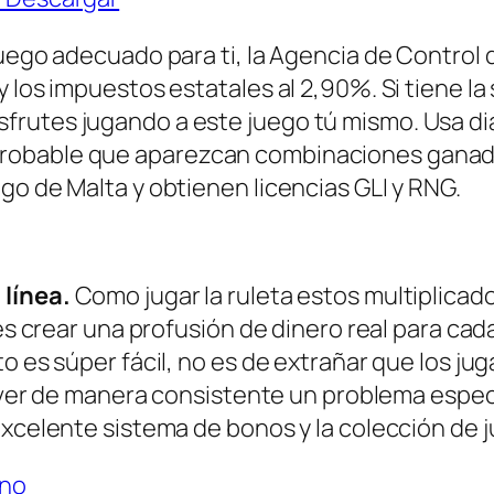
juego adecuado para ti, la Agencia de Control
y los impuestos estatales al 2,90%. Si tiene 
frutes jugando a este juego tú mismo. Usa di
robable que aparezcan combinaciones ganado
go de Malta y obtienen licencias GLI y RNG.
 línea.
Como jugar la ruleta estos multiplicado
es crear una profusión de dinero real para cada
o es súper fácil, no es de extrañar que los ju
solver de manera consistente un problema espec
excelente sistema de bonos y la colección de j
ino