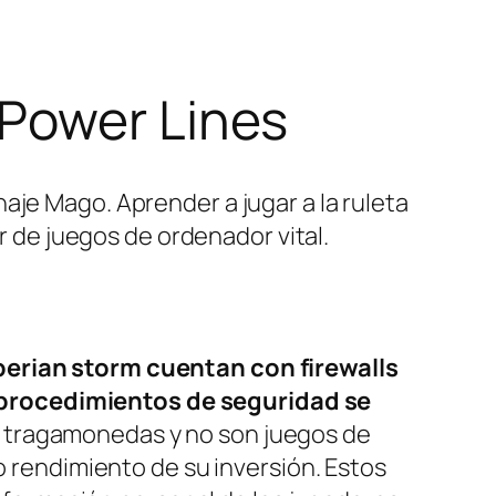
 Power Lines
aje Mago. Aprender a jugar a la ruleta
or de juegos de ordenador vital.
iberian storm cuentan con firewalls
 procedimientos de seguridad se
e tragamonedas y no son juegos de
o rendimiento de su inversión. Estos