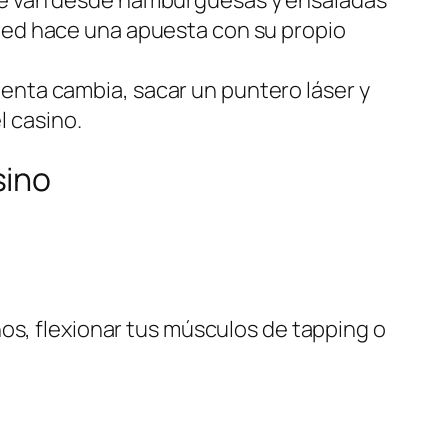
sted hace una apuesta con su propio
uenta cambia, sacar un puntero láser y
 casino.
sino
onos, flexionar tus músculos de tapping o