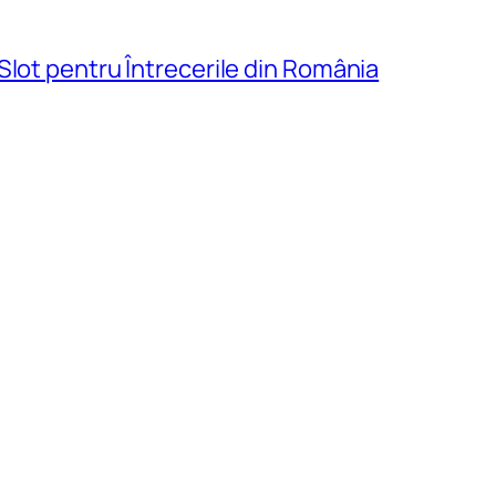
Slot pentru Întrecerile din România