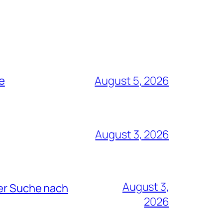
ue
August 5, 2026
August 3, 2026
August 3,
der Suche nach
2026