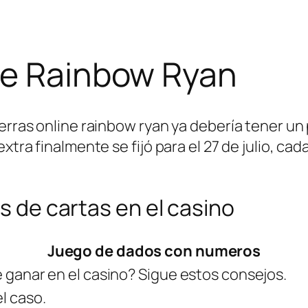
ne Rainbow Ryan
perras online rainbow ryan ya debería tener u
xtra finalmente se fijó para el 27 de julio, cad
os de cartas en el casino
Juego de dados con numeros
 ganar en el casino? Sigue estos consejos.
l caso.