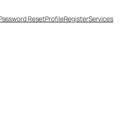
Password Reset
Profile
Register
Services