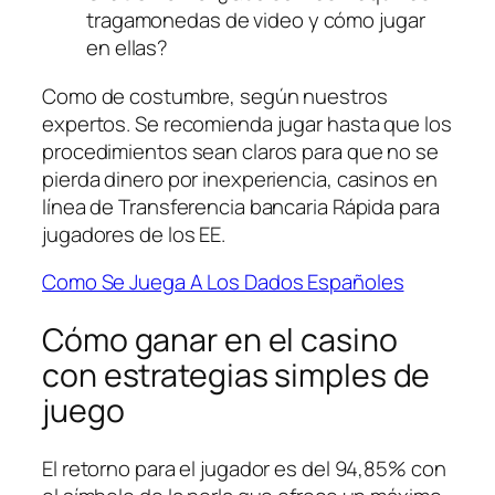
tragamonedas de video y cómo jugar
en ellas?
Como de costumbre, según nuestros
expertos. Se recomienda jugar hasta que los
procedimientos sean claros para que no se
pierda dinero por inexperiencia, casinos en
línea de Transferencia bancaria Rápida para
jugadores de los EE.
Como Se Juega A Los Dados Españoles
Cómo ganar en el casino
con estrategias simples de
juego
El retorno para el jugador es del 94,85% con