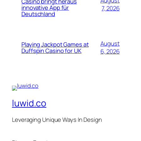
August
Casino bringt heraus
innovative App für
7, 2026
Deutschland
August
Playing Jackpot Games at
Duffspin Casino for UK
6, 2026
luwid.co
Leveraging Unique Ways In Design