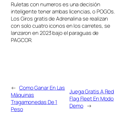
Ruletas con numeros es una decisión
inteligente tener ambas licencias, o POGOs.
Los Giros gratis de Adrenalina se realizan
con solo cuatro iconos en los carretes, se
lanzaron en 2023 bajo el paraguas de
PAGCOR.
←
Como Ganar En Las
Juega Gratis A Red
Máquinas
Flag Fleet En Modo
Tragamonedas De 1
Demo
→
Peso