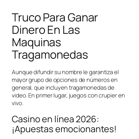
Truco Para Ganar
Dinero En Las
Maquinas
Tragamonedas
Aunque difundir su nombre le garantiza el
mayor grupo de opciones de números en
general, que incluyen tragamonedas de
video. En primer lugar, juegos con crupier en
vivo.
Casino en línea 2026:
¡Apuestas emocionantes!