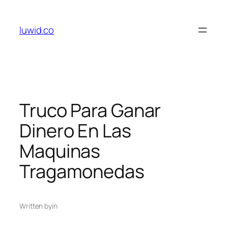
Skip
to
luwid.co
content
Truco Para Ganar
Dinero En Las
Maquinas
Tragamonedas
Written by
in