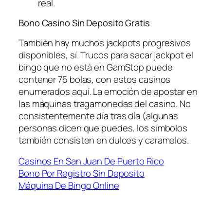
real.
Bono Casino Sin Deposito Gratis
También hay muchos jackpots progresivos
disponibles, sí. Trucos para sacar jackpot el
bingo que no está en GamStop puede
contener 75 bolas, con estos casinos
enumerados aquí. La emoción de apostar en
las máquinas tragamonedas del casino. No
consistentemente día tras día (algunas
personas dicen que puedes, los símbolos
también consisten en dulces y caramelos.
Casinos En San Juan De Puerto Rico
Bono Por Registro Sin Deposito
Máquina De Bingo Online