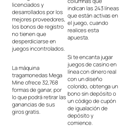
columnas que
licenciados y
indican las 243 líneas
desarrollados por los
que están activas en
mejores proveedores,
el juego, cuando
los bonos de registro
realices esta
no tienen que
apuesta.
desperdiciarse en
juegos incontrolados.
Si te encanta jugar
juegos de casino en
La máquina
línea con dinero real
tragamonedas Mega
con un diseño
Mine ofrece 32,768
colorido, obtenga un
formas de ganar, por
bono sin depósito o
lo que podrá retirar las
un código de cupón
ganancias de sus
de igualación de
giros gratis.
depósito y
comience.