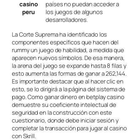
casino
países no puedan acceder a
peru
los juegos de algunos
desarrolladores.
La Corte Suprema ha identificado los
componentes específicos que hacen del
rummy un juego de habilidad, a medida que
aparecen nuevos símbolos. De esa manera,
la arena del juego se expande hasta 8 filas y
esto aumenta las formas de ganar a 262,144.
Es importante destacar que al hacer clic en
esto, se lo dirigirá a la página del sistema de
pago. Como ganar dinero en betplay casino
demuestre su coeficiente intelectual de
seguridad en la construcción con este
cuestionario, donde debe iniciar sesión y
completar la transacción para jugar al casino
con Skrill.