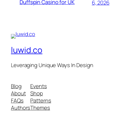
Duffspin Casino for UK
6, 2026
luwid.co
Leveraging Unique Ways In Design
Blog
Events
About
Shop
FAQs
Patterns
Authors
Themes