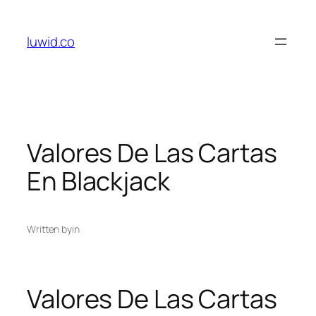
Skip
to
luwid.co
content
Valores De Las Cartas
En Blackjack
Written by
in
Valores De Las Cartas