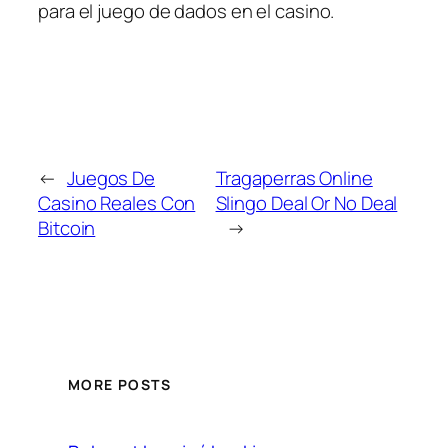
para el juego de dados en el casino.
←
Juegos De
Tragaperras Online
Casino Reales Con
Slingo Deal Or No Deal
Bitcoin
→
MORE POSTS