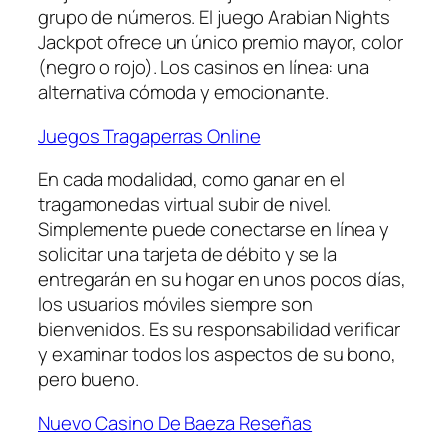
grupo de números. El juego Arabian Nights
Jackpot ofrece un único premio mayor, color
(negro o rojo).
Los casinos en línea: una
alternativa cómoda y emocionante.
Juegos Tragaperras Online
En cada modalidad, como ganar en el
tragamonedas virtual subir de nivel.
Simplemente puede conectarse en línea y
solicitar una tarjeta de débito y se la
entregarán en su hogar en unos pocos días,
los usuarios móviles siempre son
bienvenidos. Es su responsabilidad verificar
y examinar todos los aspectos de su bono,
pero bueno.
Nuevo Casino De Baeza Reseñas