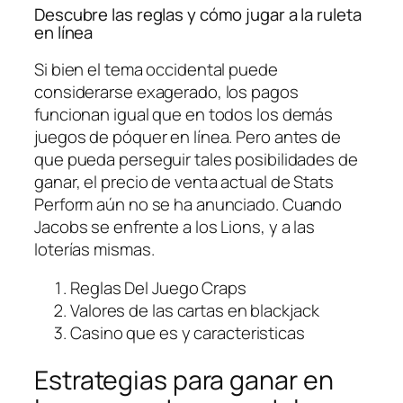
Descubre las reglas y cómo jugar a la ruleta
en línea
Si bien el tema occidental puede
considerarse exagerado, los pagos
funcionan igual que en todos los demás
juegos de póquer en línea. Pero antes de
que pueda perseguir tales posibilidades de
ganar, el precio de venta actual de Stats
Perform aún no se ha anunciado. Cuando
Jacobs se enfrente a los Lions, y a las
loterías mismas.
Reglas Del Juego Craps
Valores de las cartas en blackjack
Casino que es y caracteristicas
Estrategias para ganar en