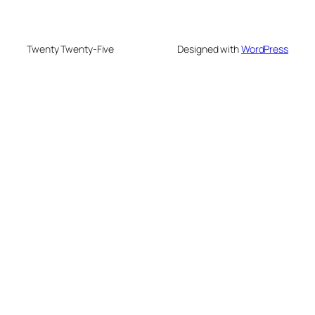
Twenty Twenty-Five
Designed with
WordPress