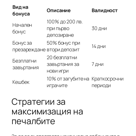
Вид на
Описание
Валидност
бонуса
100% до 200 лв.
Начален
при първо
30 дни
бонус
депозиране
Бонус за
50% бонус при
14 дни
презареждане
втори депозит
20 безплатни
Безплатни
завъртания за
7 дни
завъртания
нови игри
10% от загубите на
Краткосрочни
Кешбек
играчите
периоди
Стратегии за
максимизация на
печалбите