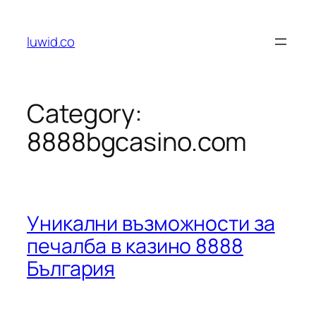
Skip
to
luwid.co
content
Category:
8888bgcasino.com
Уникални възможности за
печалба в казино 8888
България