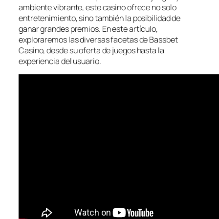
ambiente vibrante, este casino ofrece no solo
entretenimiento, sino también la posibilidad de
ganar grandes premios. En este artículo,
exploraremos las diversas facetas de Bassbet
Casino, desde su oferta de juegos hasta la
experiencia del usuario.