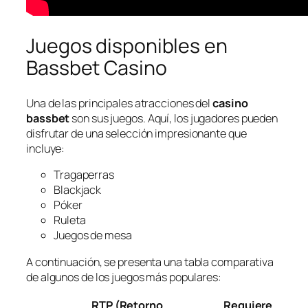
Juegos disponibles en
Bassbet Casino
Una de las principales atracciones del
casino
bassbet
son sus juegos. Aquí, los jugadores pueden
disfrutar de una selección impresionante que
incluye:
Tragaperras
Blackjack
Póker
Ruleta
Juegos de mesa
A continuación, se presenta una tabla comparativa
de algunos de los juegos más populares:
RTP (Retorno
Requiere