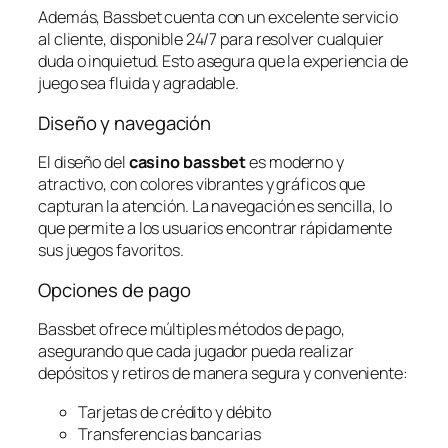
Además, Bassbet cuenta con un excelente servicio
al cliente, disponible 24/7 para resolver cualquier
duda o inquietud. Esto asegura que la experiencia de
juego sea fluida y agradable.
Diseño y navegación
El diseño del
casino bassbet
es moderno y
atractivo, con colores vibrantes y gráficos que
capturan la atención. La navegación es sencilla, lo
que permite a los usuarios encontrar rápidamente
sus juegos favoritos.
Opciones de pago
Bassbet ofrece múltiples métodos de pago,
asegurando que cada jugador pueda realizar
depósitos y retiros de manera segura y conveniente:
Tarjetas de crédito y débito
Transferencias bancarias