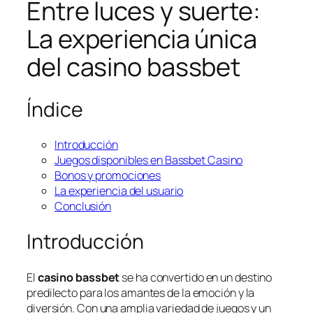
Entre luces y suerte:
La experiencia única
del casino bassbet
Índice
Introducción
Juegos disponibles en Bassbet Casino
Bonos y promociones
La experiencia del usuario
Conclusión
Introducción
El
casino bassbet
se ha convertido en un destino
predilecto para los amantes de la emoción y la
diversión. Con una amplia variedad de juegos y un