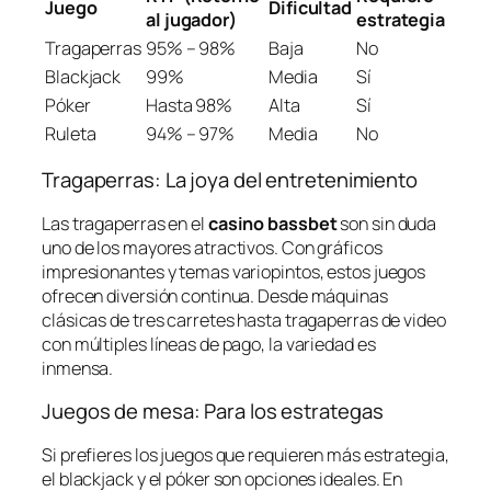
Juego
Dificultad
al jugador)
estrategia
Tragaperras
95% – 98%
Baja
No
Blackjack
99%
Media
Sí
Póker
Hasta 98%
Alta
Sí
Ruleta
94% – 97%
Media
No
Tragaperras: La joya del entretenimiento
Las tragaperras en el
casino bassbet
son sin duda
uno de los mayores atractivos. Con gráficos
impresionantes y temas variopintos, estos juegos
ofrecen diversión continua. Desde máquinas
clásicas de tres carretes hasta tragaperras de video
con múltiples líneas de pago, la variedad es
inmensa.
Juegos de mesa: Para los estrategas
Si prefieres los juegos que requieren más estrategia,
el blackjack y el póker son opciones ideales. En