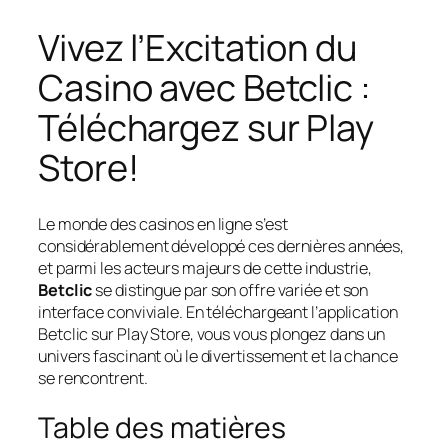
Vivez l’Excitation du
Casino avec Betclic :
Téléchargez sur Play
Store!
Le monde des casinos en ligne s’est
considérablement développé ces dernières années,
et parmi les acteurs majeurs de cette industrie,
Betclic
se distingue par son offre variée et son
interface conviviale. En téléchargeant l’application
Betclic sur Play Store, vous vous plongez dans un
univers fascinant où le divertissement et la chance
se rencontrent.
Table des matières