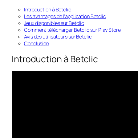
Introduction à Betclic
Les avantages de l’application Betclic
Jeux disponibles sur Betclic
Comment télécharger Betclic sur Play Store
Avis des utilisateurs sur Betclic
Conclusion
Introduction à Betclic