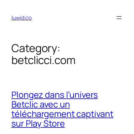
Skip
to
luwid.co
content
Category:
betclicci.com
Plongez dans l’univers
Betclic avec un
téléchargement captivant
sur Play Store