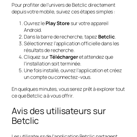
Pour profiter de l’univers de Betclic directement
depuis votre mobile, suivez ces étapes simples :
Ouvrez le
Play Store
sur votre appareil
Android.
Dans la barre de recherche, tapez
Betclic
.
Sélectionnez l’application officielle dans les
résultats de recherche.
Cliquez sur
Télécharger
et attendez que
l’installation soit terminée.
Une fois installé, ouvrez l’application et créez
un compte ou connectez-vous.
En quelques minutes, vous serez prêt à explorer tout
ce que Betclic a à vous offrir.
Avis des utilisateurs sur
Betclic
Les utilisateurs de l’application Betclic partagent