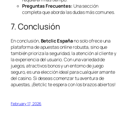
Preguntas Frecuentes:
Una sección
completa que aborda las dudas más comunes.
7. Conclusión
En conclusión,
Betclic España
no solo ofrece una
plataforma de apuestas online robusta, sino que
también prioriza la seguridad, la atención al cliente y
la experiencia del usuario. Con una variedad de
juegos, atractivos bonos y un entorno de juego
seguro, es una elección ideal para cualquier amante
del casino. Si deseas comenzar tu aventura de
apuestas, ¡Betclic te espera con los brazos abiertos!
February 17, 2026