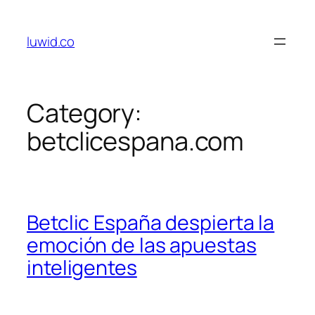
Skip
to
luwid.co
content
Category:
betclicespana.com
Betclic España despierta la
emoción de las apuestas
inteligentes