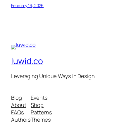
February 16, 2026
luwid.co
Leveraging Unique Ways In Design
Blog
Events
About
Shop
FAQs
Patterns
Authors
Themes