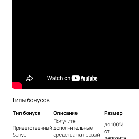
Типы бонусов
Тип бонуса
Описание
Размер
Получите
до 100%
Приветственный
дополнительные
от
бонус
средства на первый
депозита