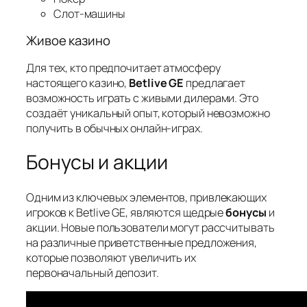
Слот-машины
Живое казино
Для тех, кто предпочитает атмосферу
настоящего казино,
Betlive GE
предлагает
возможность играть с живыми дилерами. Это
создаёт уникальный опыт, который невозможно
получить в обычных онлайн-играх.
Бонусы и акции
Одним из ключевых элементов, привлекающих
игроков к Betlive GE, являются щедрые
бонусы
и
акции. Новые пользователи могут рассчитывать
на различные приветственные предложения,
которые позволяют увеличить их
первоначальный депозит.