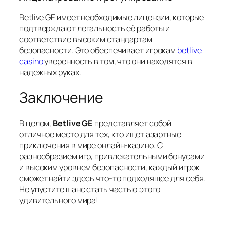
Betlive GE имеет необходимые лицензии, которые
подтверждают легальность её работы и
соответствие высоким стандартам
безопасности. Это обеспечивает игрокам
betlive
casino
уверенность в том, что они находятся в
надежных руках.
Заключение
В целом,
Betlive GE
представляет собой
отличное место для тех, кто ищет азартные
приключения в мире онлайн-казино. С
разнообразием игр, привлекательными бонусами
и высоким уровнем безопасности, каждый игрок
сможет найти здесь что-то подходящее для себя.
Не упустите шанс стать частью этого
удивительного мира!