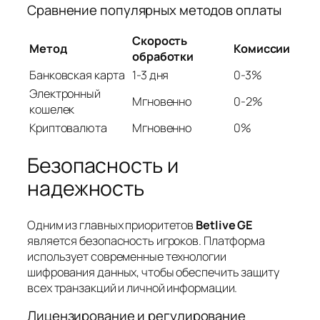
Сравнение популярных методов оплаты
Скорость
Метод
Комиссии
обработки
Банковская карта
1-3 дня
0-3%
Электронный
Мгновенно
0-2%
кошелек
Криптовалюта
Мгновенно
0%
Безопасность и
надежность
Одним из главных приоритетов
Betlive GE
является безопасность игроков. Платформа
использует современные технологии
шифрования данных, чтобы обеспечить защиту
всех транзакций и личной информации.
Лицензирование и регулирование