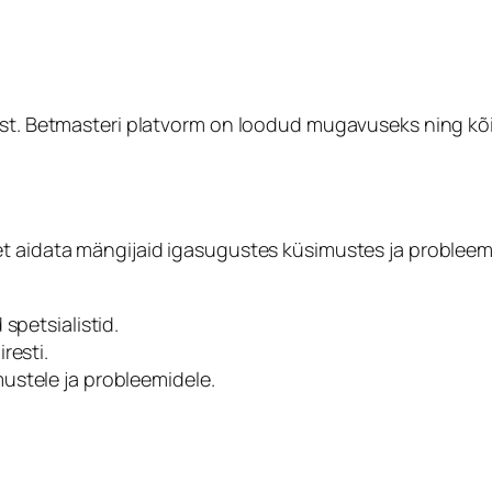
ist. Betmasteri platvorm on loodud mugavuseks ning kõi
et aidata mängijaid igasugustes küsimustes ja probleem
spetsialistid.
resti.
ustele ja probleemidele.