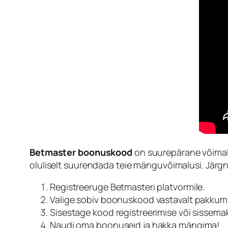
Betmaster boonuskood
on suurepärane võimalu
oluliselt suurendada teie mänguvõimalusi. Järg
Registreeruge Betmasteri platvormile.
Valige sobiv boonuskood vastavalt pakkumi
Sisestage kood registreerimise või sissemak
Naudi oma boonuseid ja hakka mängima!