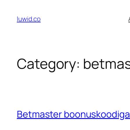
Skip
to
luwid.co
content
Category:
betmas
Betmaster boonuskoodiga 