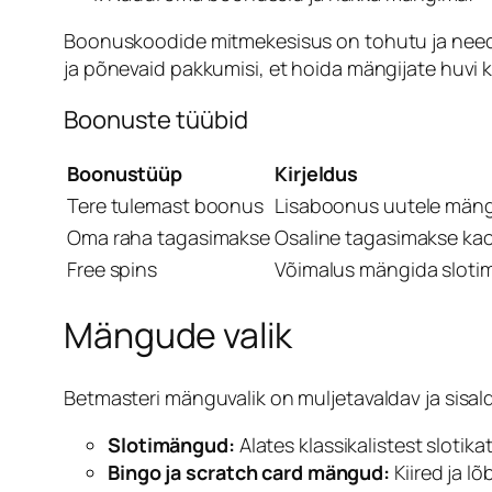
Boonuskoodide mitmekesisus on tohutu ja need v
ja põnevaid pakkumisi, et hoida mängijate huvi k
Boonuste tüübid
Boonustüüp
Kirjeldus
Tere tulemast boonus
Lisaboonus uutele mängi
Oma raha tagasimakse
Osaline tagasimakse ka
Free spins
Võimalus mängida sloti
Mängude valik
Betmasteri mänguvalik on muljetavaldav ja sisa
Slotimängud:
Alates klassikalistest sloti
Bingo ja scratch card mängud:
Kiired ja l