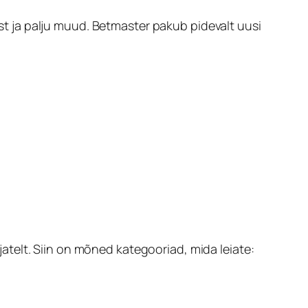
 ja palju muud. Betmaster pakub pidevalt uusi
atelt. Siin on mõned kategooriad, mida leiate: