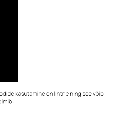
odide kasutamine on lihtne ning see võib
oimib: