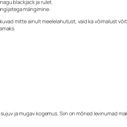
nagu blackjack ja rulet.
 mängijatega mängimine.
kuvad mitte ainult meelelahutust, vaid ka võimalust või
amaks.
a sujuv ja mugav kogemus. Siin on mõned levinumad m