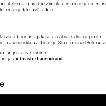
ijatele suurepäraseid võimalusi oma mängukogemuse rik
ele mängudele ja võitudele.
tiivsete boonuste ja kasutajasõbraliku liidese poolest
id ja uuenduslikumaid mänge. Siin on mõned Betmast
uamängud ja live-kasiino
lhulgas
betmaster boonuskood
ne