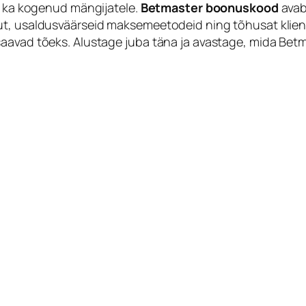
ui ka kogenud mängijatele.
Betmaster boonuskood
avab
t, usaldusväärseid maksemeetodeid ning tõhusat kliendi
saavad tõeks. Alustage juba täna ja avastage, mida Bet