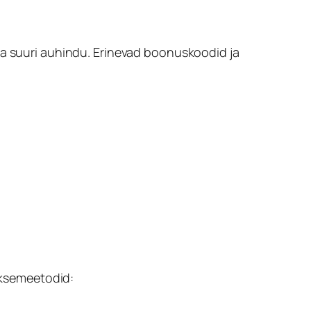
ta suuri auhindu. Erinevad boonuskoodid ja
aksemeetodid: