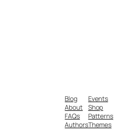
Blog
Events
About
Shop
FAQs
Patterns
Authors
Themes