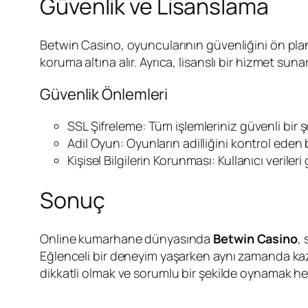
Güvenlik ve Lisanslama
Betwin Casino, oyuncularının güvenliğini ön pland
koruma altına alır. Ayrıca, lisanslı bir hizmet su
Güvenlik Önlemleri
SSL Şifreleme: Tüm işlemleriniz güvenli bir şe
Adil Oyun: Oyunların adilliğini kontrol eden
Kişisel Bilgilerin Korunması: Kullanıcı verileri 
Sonuç
Online kumarhane dünyasında
Betwin Casino
,
Eğlenceli bir deneyim yaşarken aynı zamanda kaz
dikkatli olmak ve sorumlu bir şekilde oynamak h