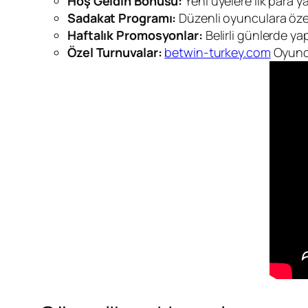
Hoş Geldin Bonusu:
Yeni üyelere ilk para 
Sadakat Programı:
Düzenli oyunculara özel 
Haftalık Promosyonlar:
Belirli günlerde yap
Özel Turnuvalar:
betwin-turkey.com
Oyuncul