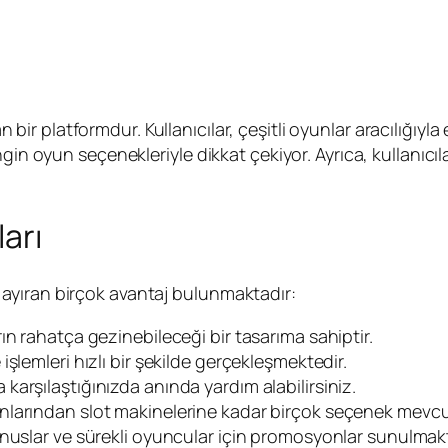
 bir platformdur. Kullanıcılar, çeşitli oyunlar aracılığı
ngin oyun seçenekleriyle dikkat çekiyor. Ayrıca, kullanıc
arı
ayıran birçok avantaj bulunmaktadır:
rın rahatça gezinebileceği bir tasarıma sahiptir.
şlemleri hızlı bir şekilde gerçekleşmektedir.
 karşılaştığınızda anında yardım alabilirsiniz.
nlarından slot makinelerine kadar birçok seçenek mevcu
onuslar ve sürekli oyuncular için promosyonlar sunulmakt