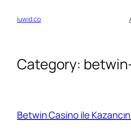
Skip
to
luwid.co
content
Category:
betwin
Betwin Casino ile Kazancın 