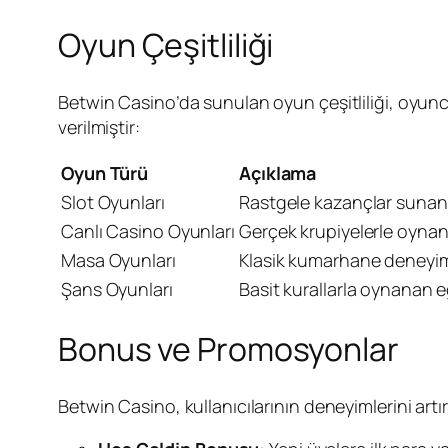
Oyun Çeşitliliği
Betwin Casino’da sunulan oyun çeşitliliği, oyuncu
verilmiştir:
Oyun Türü
Açıklama
Slot Oyunları
Rastgele kazançlar sunan 
Canlı Casino Oyunları
Gerçek krupiyelerle oynan
Masa Oyunları
Klasik kumarhane deneyim
Şans Oyunları
Basit kurallarla oynanan e
Bonus ve Promosyonlar
Betwin Casino, kullanıcılarının deneyimlerini artı