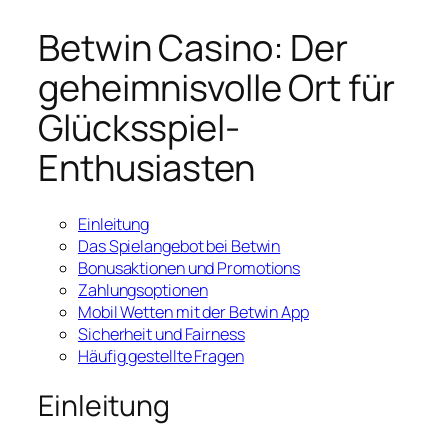
Betwin Casino: Der
geheimnisvolle Ort für
Glücksspiel-
Enthusiasten
Einleitung
Das Spielangebot bei Betwin
Bonusaktionen und Promotions
Zahlungsoptionen
Mobil Wetten mit der Betwin App
Sicherheit und Fairness
Häufig gestellte Fragen
Einleitung