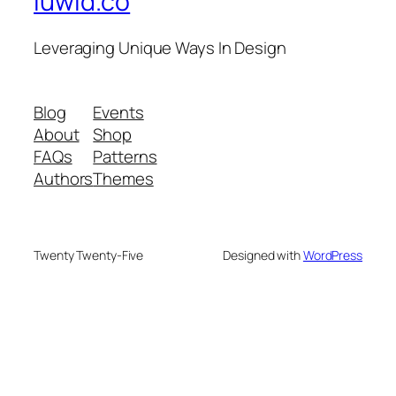
luwid.co
Leveraging Unique Ways In Design
Blog
Events
About
Shop
FAQs
Patterns
Authors
Themes
Twenty Twenty-Five
Designed with
WordPress