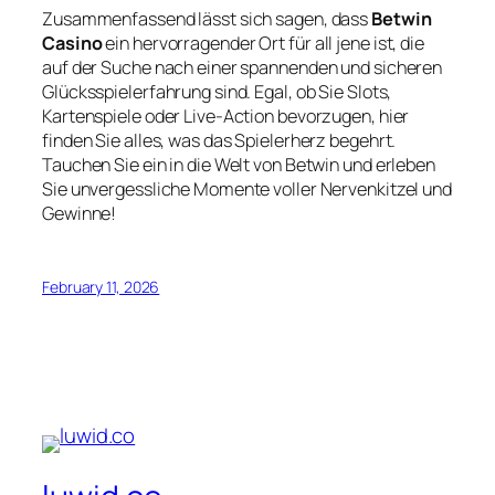
Zusammenfassend lässt sich sagen, dass
Betwin
Casino
ein hervorragender Ort für all jene ist, die
auf der Suche nach einer spannenden und sicheren
Glücksspielerfahrung sind. Egal, ob Sie Slots,
Kartenspiele oder Live-Action bevorzugen, hier
finden Sie alles, was das Spielerherz begehrt.
Tauchen Sie ein in die Welt von Betwin und erleben
Sie unvergessliche Momente voller Nervenkitzel und
Gewinne!
February 11, 2026