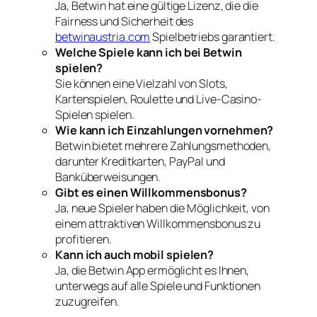
Ja, Betwin hat eine gültige Lizenz, die die
Fairness und Sicherheit des
betwinaustria.com
Spielbetriebs garantiert.
Welche Spiele kann ich bei Betwin
spielen?
Sie können eine Vielzahl von Slots,
Kartenspielen, Roulette und Live-Casino-
Spielen spielen.
Wie kann ich Einzahlungen vornehmen?
Betwin bietet mehrere Zahlungsmethoden,
darunter Kreditkarten, PayPal und
Banküberweisungen.
Gibt es einen Willkommensbonus?
Ja, neue Spieler haben die Möglichkeit, von
einem attraktiven Willkommensbonus zu
profitieren.
Kann ich auch mobil spielen?
Ja, die Betwin App ermöglicht es Ihnen,
unterwegs auf alle Spiele und Funktionen
zuzugreifen.