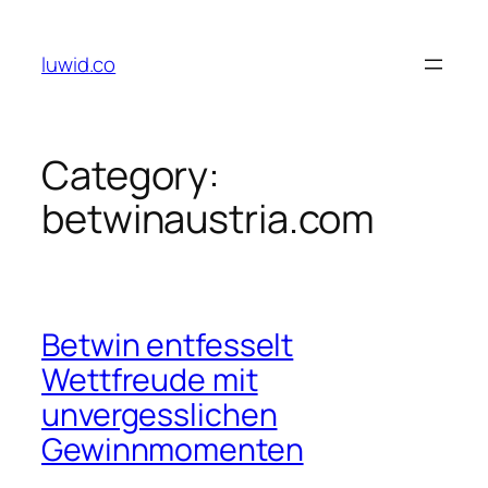
Skip
to
luwid.co
content
Category:
betwinaustria.com
Betwin entfesselt
Wettfreude mit
unvergesslichen
Gewinnmomenten