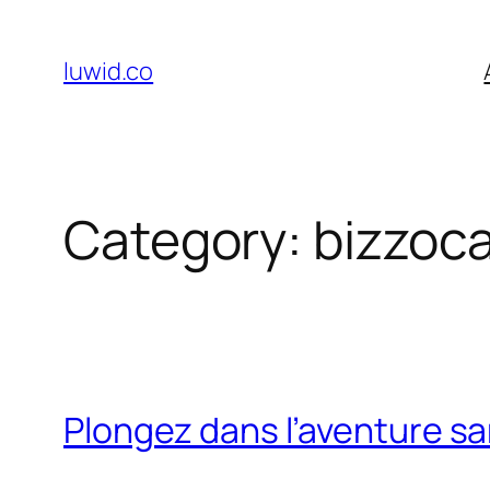
Skip
to
luwid.co
content
Category:
bizzoc
Plongez dans l’aventure sa