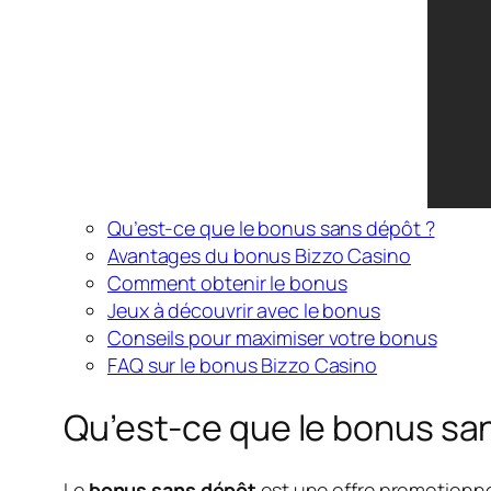
Qu’est-ce que le bonus sans dépôt ?
Avantages du bonus Bizzo Casino
Comment obtenir le bonus
Jeux à découvrir avec le bonus
Conseils pour maximiser votre bonus
FAQ sur le bonus Bizzo Casino
Qu’est-ce que le bonus sa
Le
bonus sans dépôt
est une offre promotionnel