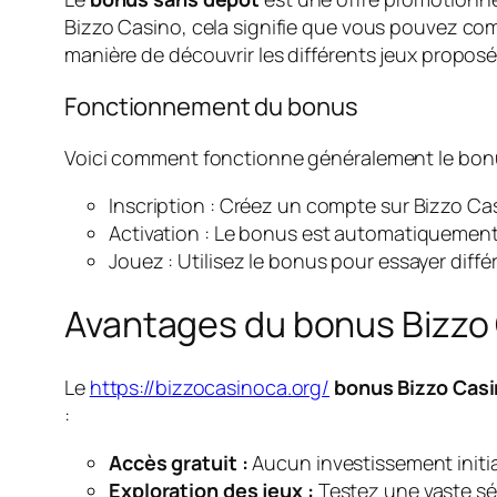
Bizzo Casino, cela signifie que vous pouvez co
manière de découvrir les différents jeux proposés
Fonctionnement du bonus
Voici comment fonctionne généralement le
bon
Inscription : Créez un compte sur Bizzo Ca
Activation : Le bonus est automatiquement
Jouez : Utilisez le bonus pour essayer diffé
Avantages du bonus Bizzo
Le
https://bizzocasinoca.org/
bonus Bizzo Casi
:
Accès gratuit :
Aucun investissement initia
Exploration des jeux :
Testez une vaste sél