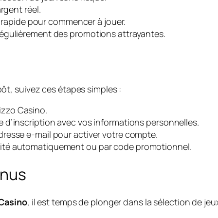
rgent réel.
t rapide pour commencer à jouer.
égulièrement des promotions attrayantes.
pôt
, suivez ces étapes simples :
 Bizzo Casino.
e d’inscription avec vos informations personnelles.
resse e-mail pour activer votre compte.
ité automatiquement ou par code promotionnel.
onus
 Casino
, il est temps de plonger dans la sélection de jeu