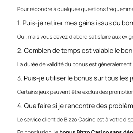
Pour répondre à quelques questions fréquemmen
1. Puis-je retirer mes gains issus du b
Oui, mais vous devez d’abord satisfaire aux exi
2. Combien de temps est valable le bon
La durée de validité du bonus est généralement pr
3. Puis-je utiliser le bonus sur tous les 
Certains jeux peuvent être exclus des promotions,
4. Que faire si je rencontre des problè
Le service client de Bizzo Casino est à votre di
En conclusion, le
bonus Bizzo Casino sans dép