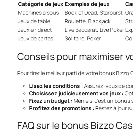
Catégorie de jeux
Exemples de jeux
Ca
Machines à sous
Book of Dead, Starburst
Gr
Jeux de table
Roulette, Blackjack
Str
Jeux en direct
Live Baccarat, Live Poker
Exp
Jeux de cartes
Solitaire, Poker
Com
Conseils pour maximiser v
Pour tirer le meilleur parti de votre
bonus Bizzo 
Lisez les conditions :
Assurez-vous de com
Choisissez judicieusement vos jeux :
Opt
Fixez un budget :
Même si c’est un bonus s
Profitez des promotions :
Restez à jour s
FAQ sur le bonus Bizzo Cas