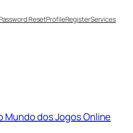
Password Reset
Profile
Register
Services
o Mundo dos Jogos Online