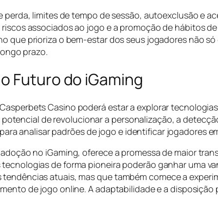
e perda, limites de tempo de sessão, autoexclusão e ac
 riscos associados ao jogo e a promoção de hábitos de
sino que prioriza o bem-estar dos seus jogadores não
 longo prazo.
o Futuro do iGaming
 Casperbets Casino poderá estar a explorar tecnologi
m o potencial de revolucionar a personalização, a detecç
a para analisar padrões de jogo e identificar jogadores 
de adoção no iGaming, oferece a promessa de maior tra
 tecnologias de forma pioneira poderão ganhar uma va
s tendências atuais, mas que também comece a experim
mento de jogo online. A adaptabilidade e a disposição 