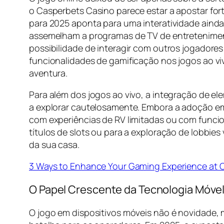
o Casperbets Casino parece estar a apostar fort
para 2025 aponta para uma interatividade ainda 
assemelham a programas de TV de entretenimen
possibilidade de interagir com outros jogadore
funcionalidades de gamificação nos jogos ao v
aventura.
Para além dos jogos ao vivo, a integração de el
a explorar cautelosamente. Embora a adoção e
com experiências de RV limitadas ou com funci
títulos de slots ou para a exploração de lobbies 
da sua casa.
3 Ways to Enhance Your Gaming Experience at 
O Papel Crescente da Tecnologia Móve
O jogo em dispositivos móveis não é novidade, 