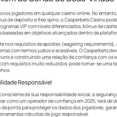
novos jogadores em qualquer casino online. No entanto,
ónus de depósito e free spins, o Casperbets Casino po
 programas VIP com níveis diferenciados, bónus de cash
 baseadas em objetivos alcançados dentro da platafo
e nos requisitos de apostas (wagering requirements), 
rtas com termos justos e acessíveis. O Casperbets dev
muns e construindo uma relação de confiança com os se
com requisitos muito reduzidos, pode tornar-se uma te
nhos.
ilidade Responsável
onsciente da sua responsabilidade social, a segurança 
firmar como um operador de confiança em 2025, terá d
gia de ponta para proteger os dados dos jogadores, garan
ferramentas robustas de jogo responsável.