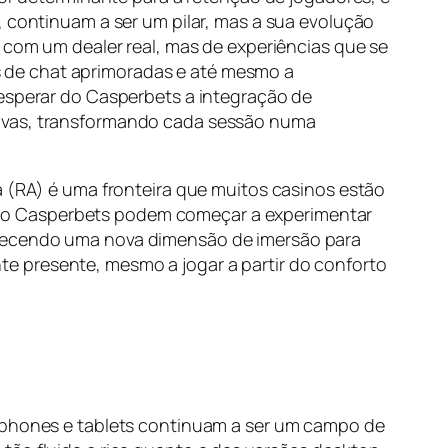
, continuam a ser um pilar, mas a sua evolução
a com um dealer real, mas de experiências que se
 de chat aprimoradas e até mesmo a
 esperar do Casperbets a integração de
sivas, transformando cada sessão numa
a (RA) é uma fronteira que muitos casinos estão
o o Casperbets podem começar a experimentar
erecendo uma nova dimensão de imersão para
ente presente, mesmo a jogar a partir do conforto
rtphones e tablets continuam a ser um campo de