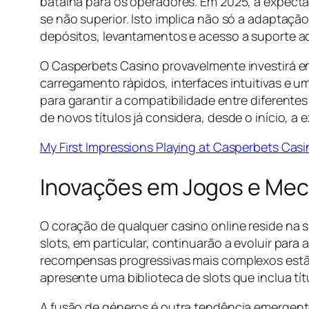
batalha para os operadores. Em 2025, a expecta
se não superior. Isto implica não só a adapta
depósitos, levantamentos e acesso a suporte ao
O Casperbets Casino provavelmente investirá e
carregamento rápidos, interfaces intuitivas e 
para garantir a compatibilidade entre diferentes
de novos títulos já considera, desde o início, a 
My First Impressions Playing at Casperbets Cas
Inovações em Jogos e Mec
O coração de qualquer casino online reside na s
slots, em particular, continuarão a evoluir par
recompensas progressivas mais complexos estã
apresente uma biblioteca de slots que inclua 
A fusão de géneros é outra tendência emergen