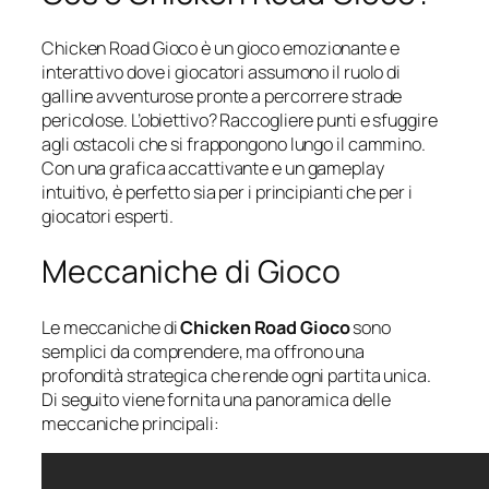
Chicken Road Gioco
è un gioco emozionante e
interattivo dove i giocatori assumono il ruolo di
galline avventurose pronte a percorrere strade
pericolose. L’obiettivo? Raccogliere punti e sfuggire
agli ostacoli che si frappongono lungo il cammino.
Con una grafica accattivante e un gameplay
intuitivo, è perfetto sia per i principianti che per i
giocatori esperti.
Meccaniche di Gioco
Le meccaniche di
Chicken Road Gioco
sono
semplici da comprendere, ma offrono una
profondità strategica che rende ogni partita unica.
Di seguito viene fornita una panoramica delle
meccaniche principali: