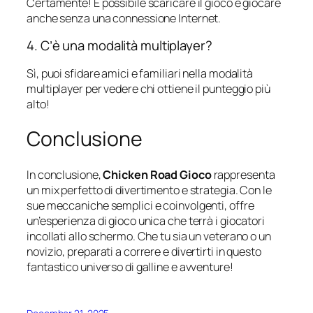
Certamente! È possibile scaricare il gioco e giocare
anche senza una connessione Internet.
4. C’è una modalità multiplayer?
Sì, puoi sfidare amici e familiari nella modalità
multiplayer per vedere chi ottiene il punteggio più
alto!
Conclusione
In conclusione,
Chicken Road Gioco
rappresenta
un mix perfetto di divertimento e strategia. Con le
sue meccaniche semplici e coinvolgenti, offre
un’esperienza di gioco unica che terrà i giocatori
incollati allo schermo. Che tu sia un veterano o un
novizio, preparati a correre e divertirti in questo
fantastico universo di galline e avventure!