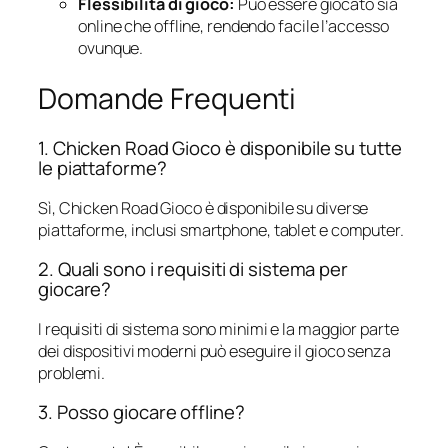
Flessibilità di gioco:
Può essere giocato sia
online che offline, rendendo facile l’accesso
ovunque.
Domande Frequenti
1. Chicken Road Gioco è disponibile su tutte
le piattaforme?
Sì,
Chicken Road Gioco
è disponibile su diverse
piattaforme, inclusi smartphone, tablet e computer.
2. Quali sono i requisiti di sistema per
giocare?
I requisiti di sistema sono minimi e la maggior parte
dei dispositivi moderni può eseguire il gioco senza
problemi.
3. Posso giocare offline?