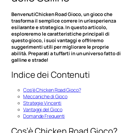
BenvenutiChicken Road Gioco, un gioco che
trasforma il semplice correre in un’esperienza
esilarante e strategica. In questo articolo,
esploreremo le caratteristiche principali di
questo gioco, i suoi vantaggi e offriremo
suggerimenti utili per migliorare le proprie
abilità. Preparati a tuffarti in un universo fatto di
galline e strade!
Indice dei Contenuti
Cos’è Chicken Road Gioco?
Meccaniche di Gioco
Strategie Vincenti
Vantaggi del Gioco
Domande Frequenti
Cos’è Chicken Road Gioco?