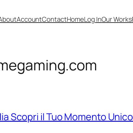
About
Account
Contact
Home
Log In
Our Works
imegaming.com
talia Scopri il Tuo Momento Unico