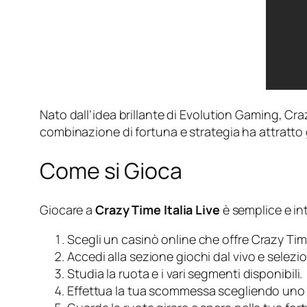
Nato dall’idea brillante di Evolution Gaming,
Cra
combinazione di fortuna e strategia ha attratto g
Come si Gioca
Giocare a
Crazy Time Italia Live
è semplice e in
Scegli un casinò online che offre
Crazy Ti
Accedi alla sezione giochi dal vivo e selez
Studia la ruota e i vari segmenti disponibili.
Effettua la tua scommessa scegliendo uno 