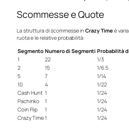
Scommesse e Quote
La struttura di scommesse in
Crazy Time
è varia
ruota e le relative probabilità:
Segmento
Numero di Segmenti
Probabilità d
1
22
1/3
2
15
1/6.5
5
7
1/14
10
4
1/22
Cash Hunt
1
1/24
Pachinko
1
1/24
Coin Flip
1
1/24
Crazy Time
1
1/24