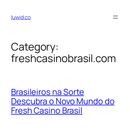
Skip
to
luwid.co
content
Category:
freshcasinobrasil.com
Brasileiros na Sorte
Descubra o Novo Mundo do
Fresh Casino Brasil