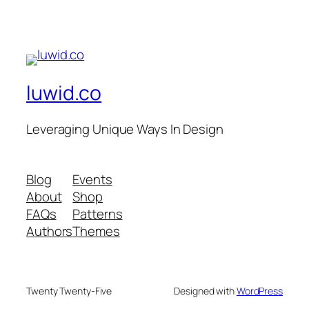
luwid.co
Leveraging Unique Ways In Design
Blog
Events
About
Shop
FAQs
Patterns
Authors
Themes
Twenty Twenty-Five
Designed with
WordPress