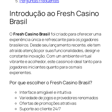
Perguntas Frequentes
Introdução ao Fresh Casino
Brasil
O
Fresh Casino Brasil
foi criado para oferecer uma
experiência única e refrescante para os jogadores
brasileiros. Desde seu lançamento recente, ele tem
atraído atenção por suas funcionalidades, design e
constante inovação. Com um ambiente virtual
vibrante e acolhedor, este cassino é ideal tanto para
jogadores iniciantes quanto para os mais
experientes.
Por que escolher o Fresh Casino Brasil?
Interface amigável e intuitiva
Variedade de jogos e provedores renomados
Ofertas de promoções atrativas
Suporte ao cliente 24/7