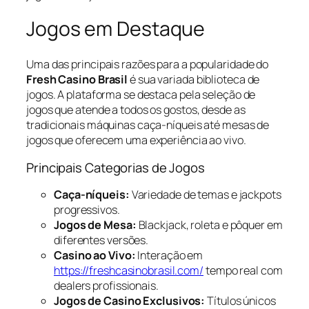
Jogos em Destaque
Uma das principais razões para a popularidade do
Fresh Casino Brasil
é sua variada biblioteca de
jogos. A plataforma se destaca pela seleção de
jogos que atende a todos os gostos, desde as
tradicionais máquinas caça-níqueis até mesas de
jogos que oferecem uma experiência ao vivo.
Principais Categorias de Jogos
Caça-níqueis:
Variedade de temas e jackpots
progressivos.
Jogos de Mesa:
Blackjack, roleta e pôquer em
diferentes versões.
Casino ao Vivo:
Interação em
https://freshcasinobrasil.com/
tempo real com
dealers profissionais.
Jogos de Casino Exclusivos:
Títulos únicos