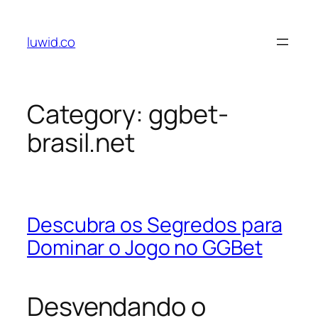
Skip
to
luwid.co
content
Category:
ggbet-
brasil.net
Descubra os Segredos para
Dominar o Jogo no GGBet
Desvendando o