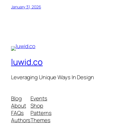
January 31, 2026
luwid.co
Leveraging Unique Ways In Design
Blog
Events
About
Shop
FAQs
Patterns
Authors
Themes