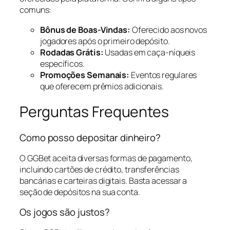
comuns:
Bônus de Boas-Vindas:
Oferecido aos novos
jogadores após o primeiro depósito.
Rodadas Grátis:
Usadas em caça-níqueis
específicos.
Promoções Semanais:
Eventos regulares
que oferecem prêmios adicionais.
Perguntas Frequentes
Como posso depositar dinheiro?
O GGBet aceita diversas formas de pagamento,
incluindo cartões de crédito, transferências
bancárias e carteiras digitais. Basta acessar a
seção de depósitos na sua conta.
Os jogos são justos?