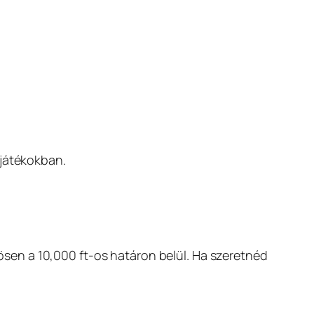
 játékokban.
sen a 10,000 ft-os határon belül. Ha szeretnéd