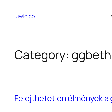
Skip
to
luwid.co
content
Category:
ggbeth
Felejthetetlen élmények a