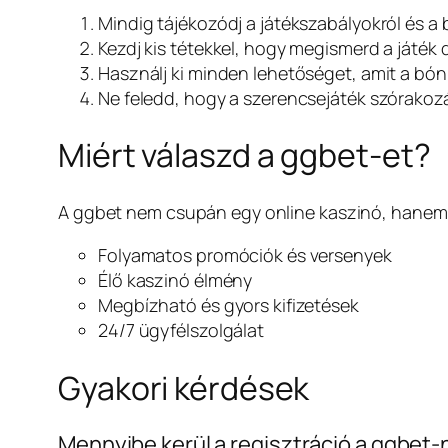
Mindig tájékozódj a játékszabályokról és a
Kezdj kis tétekkel, hogy megismerd a játék 
Használj ki minden lehetőséget, amit a bó
Ne feledd, hogy a szerencsejáték szórakozá
Miért válaszd a ggbet-et?
A ggbet nem csupán egy online kaszinó, hanem 
Folyamatos promóciók és versenyek
Élő kaszinó élmény
Megbízható és gyors kifizetések
24/7 ügyfélszolgálat
Gyakori kérdések
Mennyibe kerül a regisztráció a ggbet-