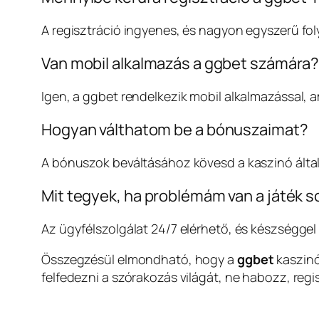
A regisztráció ingyenes, és nagyon egyszerű fo
Van mobil alkalmazás a ggbet számára
Igen, a ggbet rendelkezik mobil alkalmazással,
Hogyan válthatom be a bónuszaimat?
A bónuszok beváltásához kövesd a kaszinó által 
Mit tegyek, ha problémám van a játék s
Az ügyfélszolgálat 24/7 elérhető, és készséggel
Összegzésül elmondható, hogy a
ggbet
kaszinó
felfedezni a szórakozás világát, ne habozz, reg