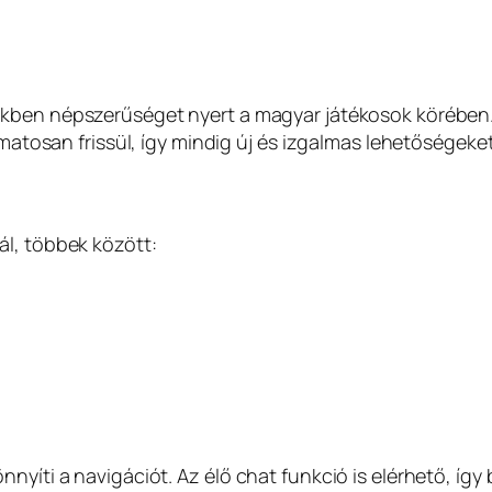
ekben népszerűséget nyert a magyar játékosok körében. 
amatosan frissül, így mindig új és izgalmas lehetőségeke
ál, többek között:
nyíti a navigációt. Az élő chat funkció is elérhető, íg