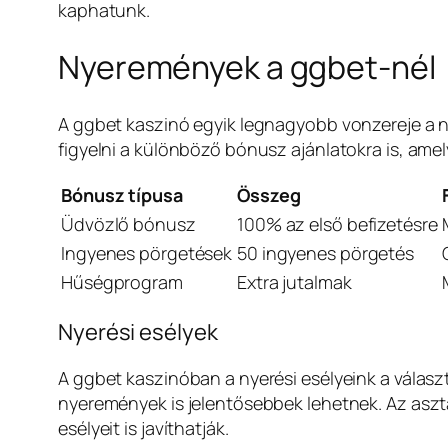
kaphatunk.
Nyeremények a ggbet-nél
A ggbet kaszinó egyik legnagyobb vonzereje a 
figyelni a különböző bónusz ajánlatokra is, ame
Bónusz típusa
Összeg
Üdvözlő bónusz
100% az első befizetésre
Ingyenes pörgetések
50 ingyenes pörgetés
Hűségprogram
Extra jutalmak
Nyerési esélyek
A ggbet kaszinóban a nyerési esélyeink a válasz
nyeremények is jelentősebbek lehetnek. Az asztal
esélyeit is javíthatják.