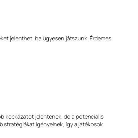
ket jelenthet, ha ügyesen játszunk. Érdemes
b kockázatot jelentenek, de a potenciális
b stratégiákat igényelnek, így a játékosok