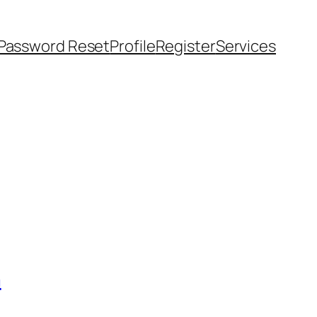
Password Reset
Profile
Register
Services
n