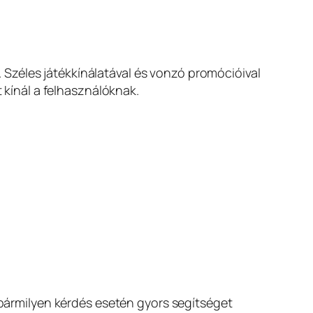
Széles játékkínálatával és vonzó promócióival
t kínál a felhasználóknak.
y bármilyen kérdés esetén gyors segítséget