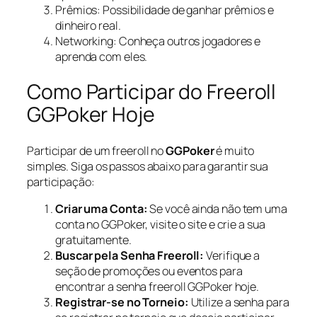
Prêmios: Possibilidade de ganhar prêmios e
dinheiro real.
Networking: Conheça outros jogadores e
aprenda com eles.
Como Participar do Freeroll
GGPoker Hoje
Participar de um freeroll no
GGPoker
é muito
simples. Siga os passos abaixo para garantir sua
participação:
Criar uma Conta:
Se você ainda não tem uma
conta no GGPoker, visite o site e crie a sua
gratuitamente.
Buscar pela Senha Freeroll:
Verifique a
seção de promoções ou eventos para
encontrar a
senha freeroll GGPoker hoje
.
Registrar-se no Torneio:
Utilize a senha para