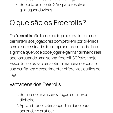
Suporte ao cliente 24/7 para resolver
quaisquer dúvidas.
O que são os Freerolls?
Os
freerolls
são torneios de poker gratuitos que
permitem aos jogadores competirem por prêmios
sem a necessidade de comprar uma entrada. Isso
significa que você pode jogar e ganhar dinheiro real
apenas usando uma
senha freeroll GGPoker hoje
!
Esses torneios são uma ótima maneira de construir
sua confiança e experimentar diferentes estilos de
jogo.
Vantagens dos Freerolls
Sem risco financeiro: Jogue sem investir
dinheiro.
Aprendizado: Ótima oportunidade para
aprender e praticar.