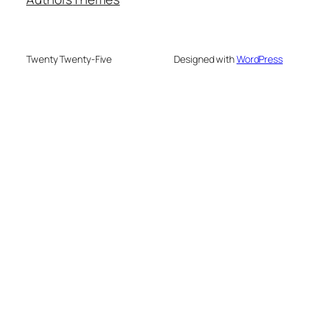
Twenty Twenty-Five
Designed with
WordPress