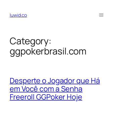
Skip
to
luwid.co
content
Category:
ggpokerbrasil.com
Desperte o Jogador que Há
em Você com a Senha
Freeroll GGPoker Hoje