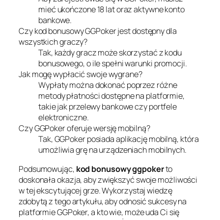
mieć ukończone 18 lat oraz aktywne konto
bankowe.
Czy kod bonusowy GGPoker jest dostępny dla
wszystkich graczy?
Tak, każdy gracz może skorzystać z kodu
bonusowego, o ile spełni warunki promocji.
Jak mogę wypłacić swoje wygrane?
Wypłaty można dokonać poprzez różne
metody płatności dostępne na platformie,
takie jak przelewy bankowe czy portfele
elektroniczne.
Czy GGPoker oferuje wersję mobilną?
Tak, GGPoker posiada aplikację mobilną, która
umożliwia grę na urządzeniach mobilnych.
Podsumowując,
kod bonusowy ggpoker
to
doskonała okazja, aby zwiększyć swoje możliwości
w tej ekscytującej grze. Wykorzystaj wiedzę
zdobytą z tego artykułu, aby odnosić sukcesy na
platformie GGPoker, a kto wie, może uda Ci się