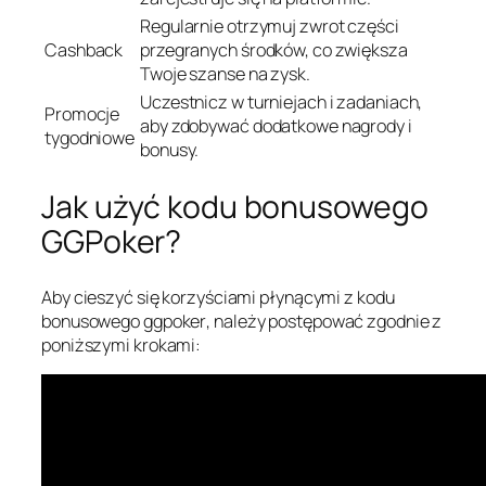
Regularnie otrzymuj zwrot części
Cashback
przegranych środków, co zwiększa
Twoje szanse na zysk.
Uczestnicz w turniejach i zadaniach,
Promocje
aby zdobywać dodatkowe nagrody i
tygodniowe
bonusy.
Jak użyć kodu bonusowego
GGPoker?
Aby cieszyć się korzyściami płynącymi z
kodu
bonusowego ggpoker
, należy postępować zgodnie z
poniższymi krokami: