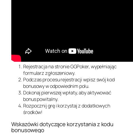
Rejestracja na stronie GGPoker, wypełniając
formularz zgłoszeniowy.
Podczas procesu rejestracji wpisz swój kod
bonusowy w odpowiednim polu.
Dokonaj pierwszej wpłaty, aby aktywować
bonus powitalny.
Rozpocznij grę i korzystaj z dodatkowych
środków!
Wskazówki dotyczące korzystania z kodu
bonusowego