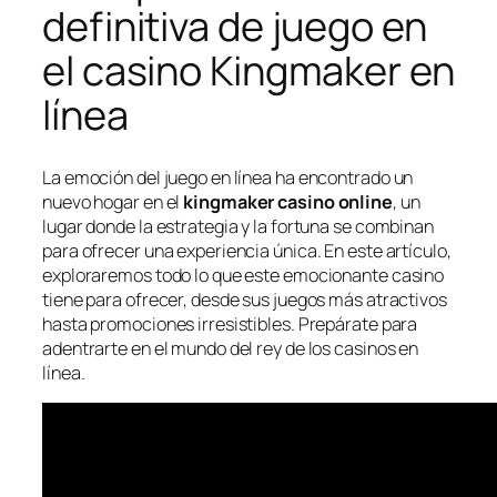
definitiva de juego en
el casino Kingmaker en
línea
La emoción del juego en línea ha encontrado un
nuevo hogar en el
kingmaker casino online
, un
lugar donde la estrategia y la fortuna se combinan
para ofrecer una experiencia única. En este artículo,
exploraremos todo lo que este emocionante casino
tiene para ofrecer, desde sus juegos más atractivos
hasta promociones irresistibles. Prepárate para
adentrarte en el mundo del rey de los casinos en
línea.