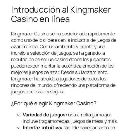
Introducción al Kingmaker
Casino en línea
Kingmaker Casino
se ha posicionado rápidamente
como uno de los líderes en la industria de juegos de
azar en línea. Con un ambiente vibrante y una
increíble selección de juegos, se ha ganado la
reputación de ser un casino donde los jugadores
pueden experimentar la auténtica emoción de los
mejores juegos de azar. Desde su lanzamiento,
Kingmaker ha atraído a jugadores de todos los
rincones del mundo, ofreciendo una plataforma de
juegos accesible y segura.
¿Por qué elegir Kingmaker Casino?
Variedad de juegos:
una amplia gama que
incluye tragamonedas, juegos de mesa y más.
Interfaz intuitiva:
fácil de navegar tanto en