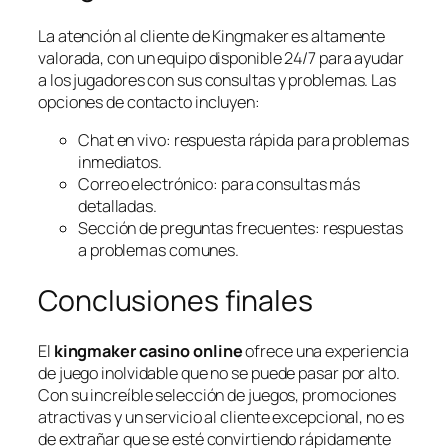
La atención al cliente de Kingmaker es altamente
valorada, con un equipo disponible 24/7 para ayudar
a los jugadores con sus consultas y problemas. Las
opciones de contacto incluyen:
Chat en vivo: respuesta rápida para problemas
inmediatos.
Correo electrónico: para consultas más
detalladas.
Sección de preguntas frecuentes: respuestas
a problemas comunes.
Conclusiones finales
El
kingmaker casino online
ofrece una experiencia
de juego inolvidable que no se puede pasar por alto.
Con su increíble selección de juegos, promociones
atractivas y un servicio al cliente excepcional, no es
de extrañar que se esté convirtiendo rápidamente