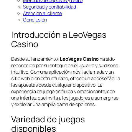
Métodos de depósito y retiro
Seguridad y confiabilidad
Atención al cliente
Conclusión
Introducción a LeoVegas
Casino
Desde su lanzamiento,
LeoVegas Casino
ha sido
reconocido por su enfoque en el usuario y su diseño
intuitivo. Con una aplicación móvil aclamada y un
sitio web bien estructurado, ofrece un acceso fácil a
las
apuestas
desde cualquier dispositivo. La
experiencia de juego es fluida y emocionante, con
una interfaz que invita a los jugadores a sumergirse
y explorar una amplia gama de opciones.
Variedad de juegos
disponibles