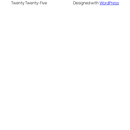
Twenty Twenty-Five
Designed with
WordPress