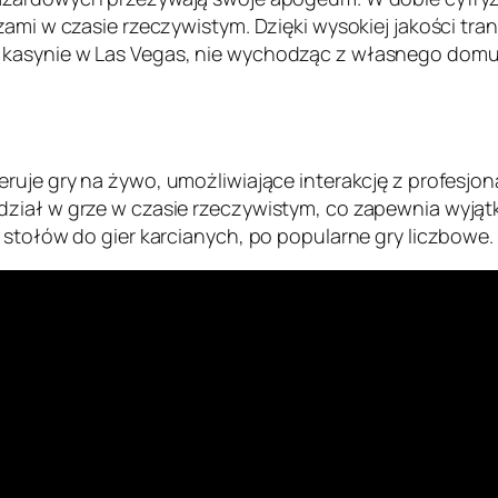
czami w czasie rzeczywistym. Dzięki wysokiej jakości t
 kasynie w Las Vegas, nie wychodząc z własnego domu
?
eruje gry na żywo, umożliwiające interakcję z profesjon
dział w grze w czasie rzeczywistym, co zapewnia wyją
 stołów do gier karcianych, po popularne gry liczbowe.