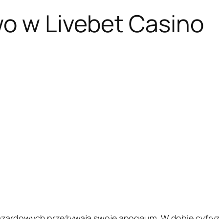
wo w Livebet Casino
hazardowych przeżywają swoje apogeum. W dobie cyfryzac