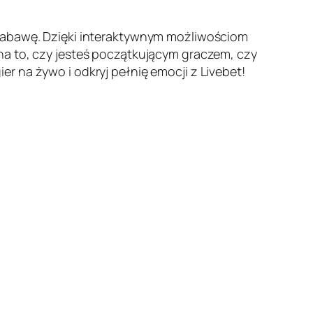
 zabawę. Dzięki interaktywnym możliwościom
na to, czy jesteś początkującym graczem, czy
r na żywo i odkryj pełnię emocji z Livebet!