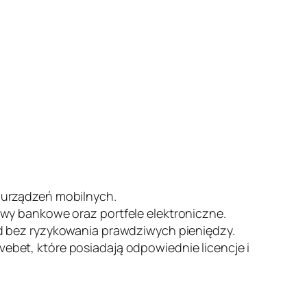
 urządzeń mobilnych.
ewy bankowe oraz portfele elektroniczne.
ad bez ryzykowania prawdziwych pieniędzy.
ebet, które posiadają odpowiednie licencje i