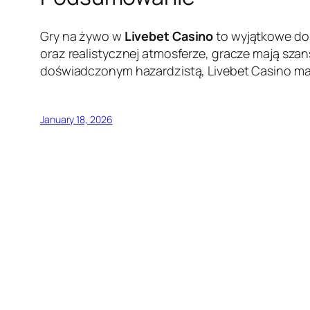
Gry na żywo w
Livebet Casino
to wyjątkowe doś
oraz realistycznej atmosferze, gracze mają sza
doświadczonym hazardzistą, Livebet Casino ma c
January 18, 2026