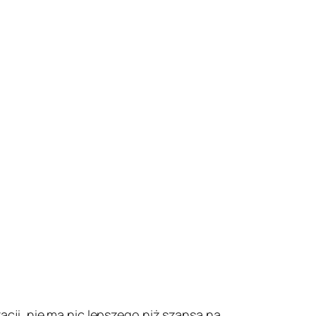
ji, nie ma nic lepszego niż szansa na