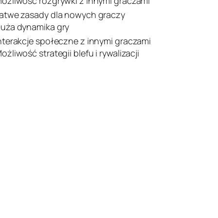
ożliwość rozgrywki z innymi graczami
atwe zasady dla nowych graczy
uża dynamika gry
nterakcje społeczne z innymi graczami
ożliwość strategii blefu i rywalizacji