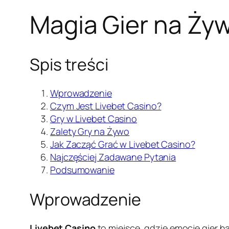
Magia Gier na Ży
Spis treści
Wprowadzenie
Czym Jest Livebet Casino?
Gry w Livebet Casino
Zalety Gry na Żywo
Jak Zacząć Grać w Livebet Casino?
Najczęściej Zadawane Pytania
Podsumowanie
Wprowadzenie
Livebet Casino
to miejsce, gdzie emocje gier 