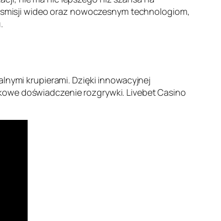
ransmisji wideo oraz nowoczesnym technologiom,
.
alnymi krupierami. Dzięki innowacyjnej
tkowe doświadczenie rozgrywki. Livebet Casino