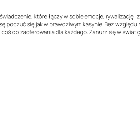
wiadczenie, które łączy w sobie emocje, rywalizację i
nsę poczuć się jak w prawdziwym kasynie. Bez względu 
oś do zaoferowania dla każdego. Zanurz się w świat gie