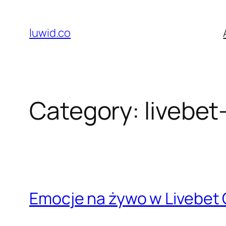
Skip
to
luwid.co
content
Category:
livebet
Emocje na żywo w Livebet