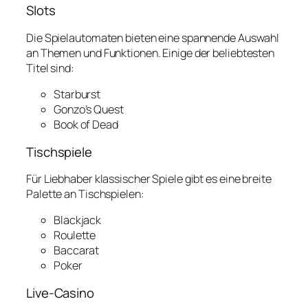
Slots
Die Spielautomaten bieten eine spannende Auswahl
an Themen und Funktionen. Einige der beliebtesten
Titel sind:
Starburst
Gonzo’s Quest
Book of Dead
Tischspiele
Für Liebhaber klassischer Spiele gibt es eine breite
Palette an Tischspielen:
Blackjack
Roulette
Baccarat
Poker
Live-Casino