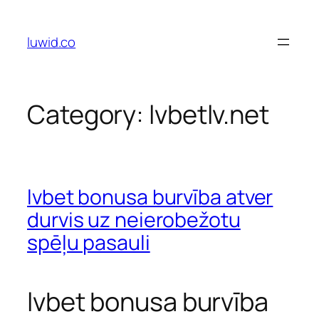
Skip
to
luwid.co
content
Category:
lvbetlv.net
lvbet bonusa burvība atver
durvis uz neierobežotu
spēļu pasauli
lvbet bonusa burvība