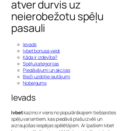
atver durvis uz
neierobežotu spēļu
pasauli
Ievads
lvbet bonusa veidi
Kāda ir izdevība?
Spēļu kategorijas
Piedāvājumi un akcijas
Bieži uzdotie jautājumi
Nobeigums
Ievads
lvbet
kazino ir viens no populārākajiem tiešsaistes
spēļu variantiem, kas piedāvā plašu izvēli un
aizraujošas iespējas spēlētājiem. Ar īpašiem
lvbet