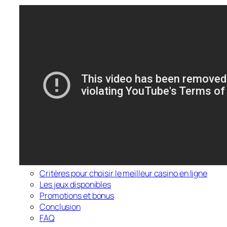
Critères pour choisir le meilleur casino en ligne
Les jeux disponibles
Promotions et bonus
Conclusion
FAQ