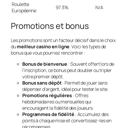
Roulette
97.3%
N/A
Européenne
Promotions et bonus
Les promotions sont un facteur décisif dans le choix
du
meilleur casino en ligne
. Voici les types de
bonus que vous pourriez rencontrer :
Bonus de bienvenue
: Souvent offert lors de
l’inscription, ce bonus peut doubler ou tripler
votre premier dépôt.
Bonus sans dépôt
: Permet de jouer sans
dépenser d’argent, idéal pour tester le site.
Promotions régulières
: Offres
hebdomadaires ou mensuelles qui
encouragent la fidélité des joueurs.
Programmes de fidélité
: Accumulez des
points à chaque mise et convertissez-les en
récompenses.