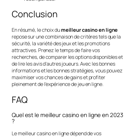
Conclusion
En résumé, le choix du
meilleur casino en ligne
repose sur une combinaison de critères tels que la
sécurité, la variété des jeux et les promotions
attractives. Prenez le temps de faire vos
recherches, de comparer les options disponibles et
de lire les avis d’autres joueurs. Avec les bonnes
informations et les bonnes stratégies, vous pouvez
maximiser vos chances de gains et profiter
pleinement de l’expérience de jeu en ligne.
FAQ
Quel est le meilleur casino en ligne en 2023
?
Le meilleur casino en ligne dépend de vos