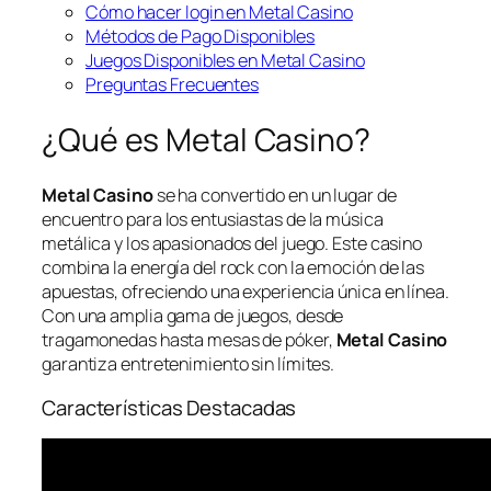
Cómo hacer login en Metal Casino
Métodos de Pago Disponibles
Juegos Disponibles en Metal Casino
Preguntas Frecuentes
¿Qué es Metal Casino?
Metal Casino
se ha convertido en un lugar de
encuentro para los entusiastas de la música
metálica y los apasionados del juego. Este casino
combina la energía del rock con la emoción de las
apuestas, ofreciendo una experiencia única en línea.
Con una amplia gama de juegos, desde
tragamonedas hasta mesas de póker,
Metal Casino
garantiza entretenimiento sin límites.
Características Destacadas