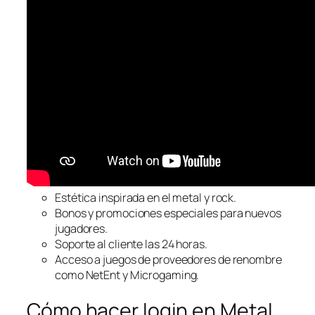
Estética inspirada en el metal y rock.
Bonos y promociones especiales para nuevos
jugadores.
Soporte al cliente las 24 horas.
Acceso a juegos de proveedores de renombre
como NetEnt y Microgaming.
Cómo hacer login en Metal