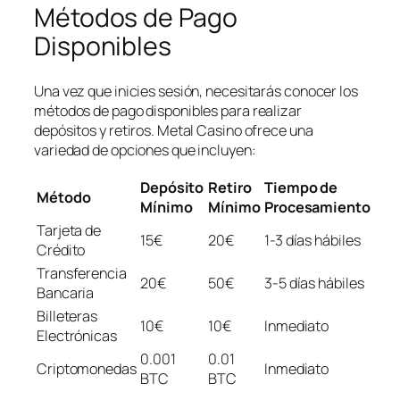
Métodos de Pago
Disponibles
Una vez que inicies sesión, necesitarás conocer los
métodos de pago disponibles para realizar
depósitos y retiros. Metal Casino ofrece una
variedad de opciones que incluyen:
Depósito
Retiro
Tiempo de
Método
Mínimo
Mínimo
Procesamiento
Tarjeta de
15€
20€
1-3 días hábiles
Crédito
Transferencia
20€
50€
3-5 días hábiles
Bancaria
Billeteras
10€
10€
Inmediato
Electrónicas
0.001
0.01
Criptomonedas
Inmediato
BTC
BTC