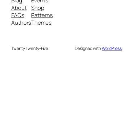
Blog
Events
About
Shop
FAQs
Patterns
Authors
Themes
Twenty Twenty-Five
Designed with
WordPress