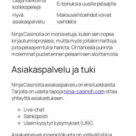
Laaja valikoima
Ei bonuksia uusille pelaajille
kolikkopelejä
Hyvä
Maksuvaihtoehdot voivat
asiakaspalvelu
vaihdella
Ninja Casinolla on monia etuja, kuten sen nopea
kirjautumisprosessi, mutta myös joitakin haittoja,
joita pelaajien tulisi harkita. On tärkeää punnita
molemmat puolet ennen pelaamisen aloittamista.
Asiakaspalvelu ja tuki
Ninja Casinolla asiakaspalvelu on ensiluokkaista.
Tarjolla on useita tapoja
ninja-casinofi.com
ottaa
yhteyttä asiakastukeen:
Live-chat
Sähköposti
Usein kysytyt kysymykset (UKK)
Asiakaspalvelun henkilökunta on ystävällistä ja