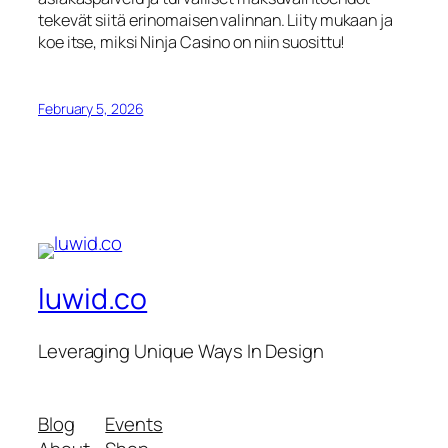
tekevät siitä erinomaisen valinnan. Liity mukaan ja
koe itse, miksi Ninja Casino on niin suosittu!
February 5, 2026
luwid.co
Leveraging Unique Ways In Design
Blog
Events