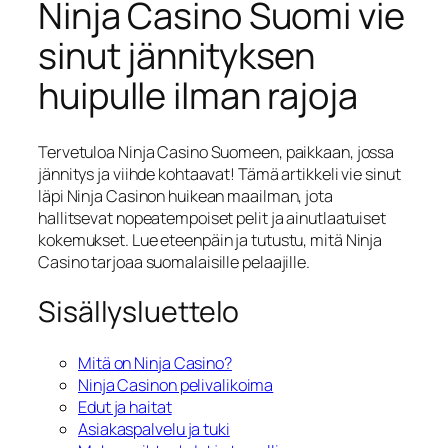
Ninja Casino Suomi vie
sinut jännityksen
huipulle ilman rajoja
Tervetuloa Ninja Casino Suomeen, paikkaan, jossa
jännitys ja viihde kohtaavat! Tämä artikkeli vie sinut
läpi Ninja Casinon huikean maailman, jota
hallitsevat nopeatempoiset pelit ja ainutlaatuiset
kokemukset. Lue eteenpäin ja tutustu, mitä Ninja
Casino tarjoaa suomalaisille pelaajille.
Sisällysluettelo
Mitä on Ninja Casino?
Ninja Casinon pelivalikoima
Edut ja haitat
Asiakaspalvelu ja tuki