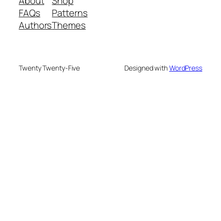
About
Shop
FAQs
Patterns
Authors
Themes
Twenty Twenty-Five
Designed with
WordPress