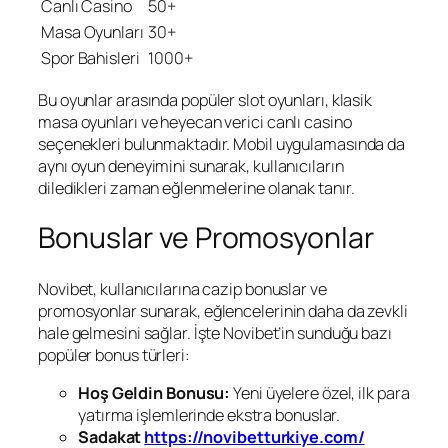
Canlı Casino
50+
Masa Oyunları
30+
Spor Bahisleri
1000+
Bu oyunlar arasında popüler slot oyunları, klasik
masa oyunları ve heyecan verici canlı casino
seçenekleri bulunmaktadır. Mobil uygulamasında da
aynı oyun deneyimini sunarak, kullanıcıların
diledikleri zaman eğlenmelerine olanak tanır.
Bonuslar ve Promosyonlar
Novibet, kullanıcılarına cazip bonuslar ve
promosyonlar sunarak, eğlencelerinin daha da zevkli
hale gelmesini sağlar. İşte Novibet’in sunduğu bazı
popüler bonus türleri:
Hoş Geldin Bonusu:
Yeni üyelere özel, ilk para
yatırma işlemlerinde ekstra bonuslar.
Sadakat
https://novibetturkiye.com/