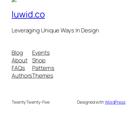
luwid.co
Leveraging Unique Ways In Design
Blog
Events
About
Shop
FAQs
Patterns
Authors
Themes
Twenty Twenty-Five
Designed with
WordPress