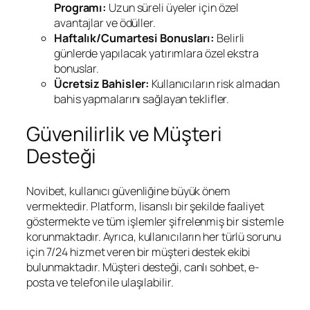
Programı:
Uzun süreli üyeler için özel
avantajlar ve ödüller.
Haftalık/Cumartesi Bonusları:
Belirli
günlerde yapılacak yatırımlara özel ekstra
bonuslar.
Ücretsiz Bahisler:
Kullanıcıların risk almadan
bahis yapmalarını sağlayan teklifler.
Güvenilirlik ve Müşteri
Desteği
Novibet, kullanıcı güvenliğine büyük önem
vermektedir. Platform, lisanslı bir şekilde faaliyet
göstermekte ve tüm işlemler şifrelenmiş bir sistemle
korunmaktadır. Ayrıca, kullanıcıların her türlü sorunu
için 7/24 hizmet veren bir müşteri destek ekibi
bulunmaktadır. Müşteri desteği, canlı sohbet, e-
posta ve telefon ile ulaşılabilir.