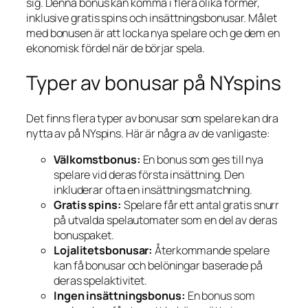
sig. Denna bonus kan komma i flera olika former,
inklusive gratis spins och insättningsbonusar. Målet
med bonusen är att locka nya spelare och ge dem en
ekonomisk fördel när de börjar spela.
Typer av bonusar på NYspins
Det finns flera typer av bonusar som spelare kan dra
nytta av på NYspins. Här är några av de vanligaste:
Välkomstbonus:
En bonus som ges till nya
spelare vid deras första insättning. Den
inkluderar ofta en insättningsmatchning.
Gratis spins:
Spelare får ett antal gratis snurr
på utvalda spelautomater som en del av deras
bonuspaket.
Lojalitetsbonusar:
Återkommande spelare
kan få bonusar och belöningar baserade på
deras spelaktivitet.
Ingen insättningsbonus:
En bonus som