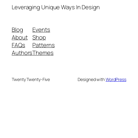
Leveraging Unique Ways In Design
Blog
Events
About
Shop
FAQs
Patterns
Authors
Themes
Twenty Twenty-Five
Designed with
WordPress