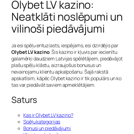
Olybet LV kazino:
Neatklāti noslēpumi un
vilinoši piedāvājumi
Ja esi spēļu entuziasts, iespējams, esi dzirdējis par
Olybet LV kazino
. Šis kazino ir kļuvis par iecienītu
galamērķi daudziem Latvijas spēlētājiem, piedāvājot
plašu spēļu klāstu, aizraujošus bonusus un
nevainojamu klientu apkalpošanu. Šajā rakstā
apskatīsim, kāpēc
Olybet kazino
ir tik populārs un ko
tas var piedāvāt saviem apmeklētājiem.
Saturs
Kas ir Olybet LV kazino?
Spēļu kategorijas
Bonusi un piedāvājumi