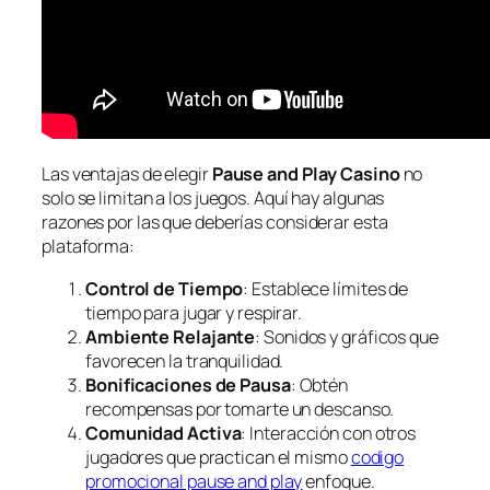
Las ventajas de elegir
Pause and Play Casino
no
solo se limitan a los juegos. Aquí hay algunas
razones por las que deberías considerar esta
plataforma:
Control de Tiempo
: Establece límites de
tiempo para jugar y respirar.
Ambiente Relajante
: Sonidos y gráficos que
favorecen la tranquilidad.
Bonificaciones de Pausa
: Obtén
recompensas por tomarte un descanso.
Comunidad Activa
: Interacción con otros
jugadores que practican el mismo
codigo
promocional pause and play
enfoque.