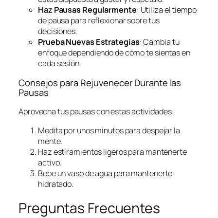
Haz Pausas Regularmente
: Utiliza el tiempo
de pausa para reflexionar sobre tus
decisiones.
Prueba Nuevas Estrategias
: Cambia tu
enfoque dependiendo de cómo te sientas en
cada sesión.
Consejos para Rejuvenecer Durante las
Pausas
Aprovecha tus pausas con estas actividades:
Medita por unos minutos para despejar la
mente.
Haz estiramientos ligeros para mantenerte
activo.
Bebe un vaso de agua para mantenerte
hidratado.
Preguntas Frecuentes