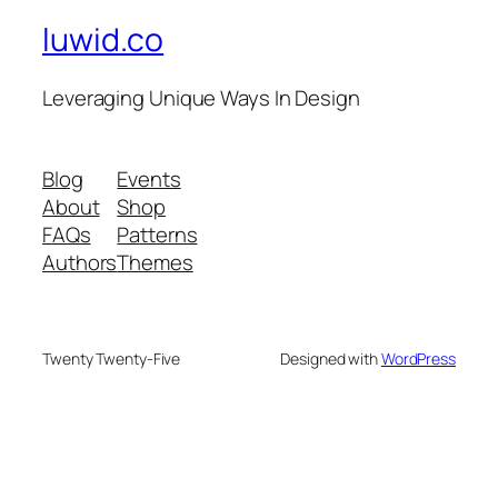
luwid.co
Leveraging Unique Ways In Design
Blog
Events
About
Shop
FAQs
Patterns
Authors
Themes
Twenty Twenty-Five
Designed with
WordPress