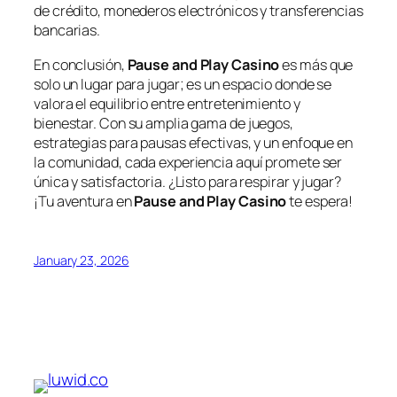
de crédito, monederos electrónicos y transferencias
bancarias.
En conclusión,
Pause and Play Casino
es más que
solo un lugar para jugar; es un espacio donde se
valora el equilibrio entre entretenimiento y
bienestar. Con su amplia gama de juegos,
estrategias para pausas efectivas, y un enfoque en
la comunidad, cada experiencia aquí promete ser
única y satisfactoria. ¿Listo para respirar y jugar?
¡Tu aventura en
Pause and Play Casino
te espera!
January 23, 2026