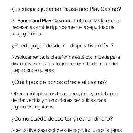
¿Es seguro jugar en Pause and Play Casino?
Sí,
Pause and Play Casino
cuenta con las licencias
necesarias y mide rigurosamente la seguridad de
sus jugadores.
¿Puedo jugar desde mi dispositivo móvil?
Absolutamente, la plataforma está optimizada para
dispositivos móviles, lo que te permite disfrutar del
juego donde quieras.
¿Qué tipos de bonos ofrece el casino?
Ofrece múltiples bonificaciones, incluyendo bonos
de bienvenida y promociones periódicas para
jugadores regulares.
¿Cómo puedo depositar y retirar dinero?
Acepta diversas opciones de pago, incluidos tarjetas