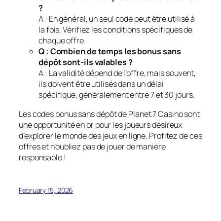
?
A : En général, un seul code peut être utilisé à
la fois. Vérifiez les conditions spécifiques de
chaque offre.
Q : Combien de temps les bonus sans
dépôt sont-ils valables ?
A : La validité dépend de l’offre, mais souvent,
ils doivent être utilisés dans un délai
spécifique, généralement entre 7 et 30 jours.
Les
codes bonus sans dépôt
de Planet 7 Casino sont
une opportunité en or pour les joueurs désireux
d’explorer le monde des jeux en ligne. Profitez de ces
offres et n’oubliez pas de jouer de manière
responsable !
February 15, 2026