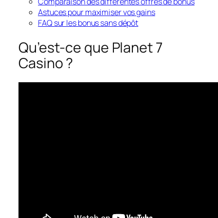
Comparaison des différentes offres de bonus
Astuces pour maximiser vos gains
FAQ sur les bonus sans dépôt
Qu’est-ce que Planet 7
Casino ?