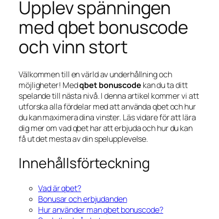
Upplev spänningen
med qbet bonuscode
och vinn stort
Välkommen till en värld av underhållning och
möjligheter! Med
qbet bonuscode
kan du ta ditt
spelande till nästa nivå. I denna artikel kommer vi att
utforska alla fördelar med att använda qbet och hur
du kan maximera dina vinster. Läs vidare för att lära
dig mer om vad qbet har att erbjuda och hur du kan
få ut det mesta av din spelupplevelse.
Innehållsförteckning
Vad är qbet?
Bonusar och erbjudanden
Hur använder man qbet bonuscode?