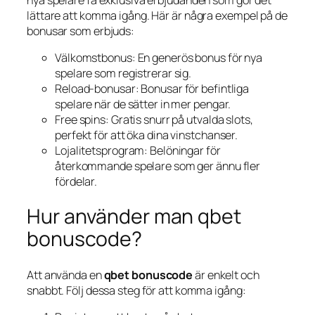
lättare att komma igång. Här är några exempel på de
bonusar som erbjuds:
Välkomstbonus: En generös bonus för nya
spelare som registrerar sig.
Reload-bonusar: Bonusar för befintliga
spelare när de sätter in mer pengar.
Free spins: Gratis snurr på utvalda slots,
perfekt för att öka dina vinstchanser.
Lojalitetsprogram: Belöningar för
återkommande spelare som ger ännu fler
fördelar.
Hur använder man qbet
bonuscode?
Att använda en
qbet bonuscode
är enkelt och
snabbt. Följ dessa steg för att komma igång: