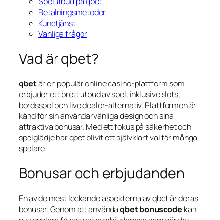
Spelutbud på qbet
Betalningsmetoder
Kundtjänst
Vanliga frågor
Vad är qbet?
qbet
är en populär online casino-plattform som
erbjuder ett brett utbud av spel, inklusive slots,
bordsspel och live dealer-alternativ. Plattformen är
känd för sin användarvänliga design och sina
attraktiva bonusar. Med ett fokus på säkerhet och
spelglädje har qbet blivit ett självklart val för många
spelare.
Bonusar och erbjudanden
En av de mest lockande aspekterna av qbet är deras
bonusar. Genom att använda
qbet bonuscode
kan
nya spelare få exklusiva erbjudanden som gör det