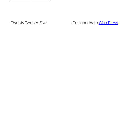
Twenty Twenty-Five
Designed with
WordPress