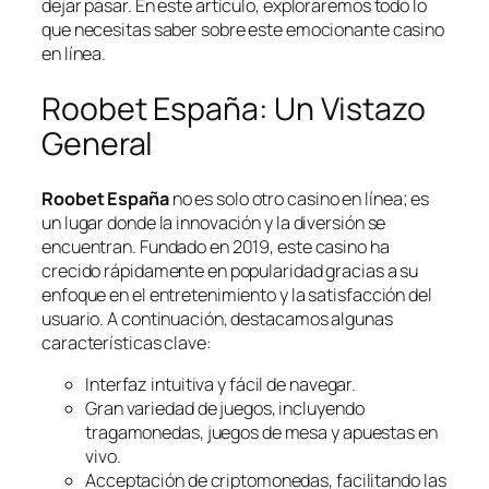
dejar pasar. En este artículo, exploraremos todo lo
que necesitas saber sobre este emocionante casino
en línea.
Roobet España: Un Vistazo
General
Roobet España
no es solo otro casino en línea; es
un lugar donde la innovación y la diversión se
encuentran. Fundado en 2019, este casino ha
crecido rápidamente en popularidad gracias a su
enfoque en el entretenimiento y la satisfacción del
usuario. A continuación, destacamos algunas
características clave:
Interfaz intuitiva y fácil de navegar.
Gran variedad de juegos, incluyendo
tragamonedas, juegos de mesa y apuestas en
vivo.
Acceptación de criptomonedas, facilitando las