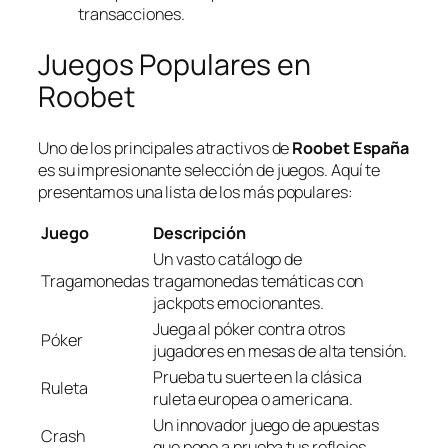
transacciones.
Juegos Populares en
Roobet
Uno de los principales atractivos de
Roobet España
es su impresionante selección de juegos. Aquí te
presentamos una lista de los más populares:
Juego
Descripción
Un vasto catálogo de
Tragamonedas
tragamonedas temáticas con
jackpots emocionantes.
Juega al póker contra otros
Póker
jugadores en mesas de alta tensión.
Prueba tu suerte en la clásica
Ruleta
ruleta europea o americana.
Un innovador juego de apuestas
Crash
que pone a prueba tus reflejos.