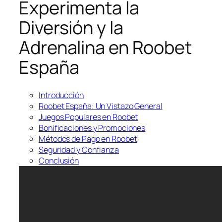
Experimenta la
Diversión y la
Adrenalina en Roobet
España
Introducción
Roobet España: Un Vistazo General
Juegos Populares en Roobet
Bonificaciones y Promociones
Métodos de Pago en Roobet
Seguridad y Confianza
Conclusión